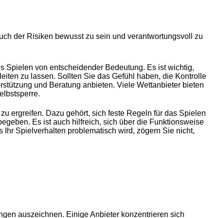
auch der Risiken bewusst zu sein und verantwortungsvoll zu
s Spielen von entscheidender Bedeutung. Es ist wichtig,
 leiten zu lassen. Sollten Sie das Gefühl haben, die Kontrolle
terstützung und Beratung anbieten. Viele Wettanbieter bieten
elbstsperre.
u ergreifen. Dazu gehört, sich feste Regeln für das Spielen
begeben. Es ist auch hilfreich, sich über die Funktionsweise
Ihr Spielverhalten problematisch wird, zögern Sie nicht,
ungen auszeichnen. Einige Anbieter konzentrieren sich