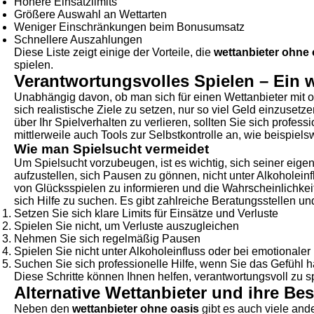
Höhere Einsatzlimits
Größere Auswahl an Wettarten
Weniger Einschränkungen beim Bonusumsatz
Schnellere Auszahlungen
Diese Liste zeigt einige der Vorteile, die
wettanbieter ohne 
spielen.
Verantwortungsvolles Spielen – Ein w
Unabhängig davon, ob man sich für einen Wettanbieter mit o
sich realistische Ziele zu setzen, nur so viel Geld einzusetz
über Ihr Spielverhalten zu verlieren, sollten Sie sich profes
mittlerweile auch Tools zur Selbstkontrolle an, wie beispiels
Wie man Spielsucht vermeidet
Um Spielsucht vorzubeugen, ist es wichtig, sich seiner eig
aufzustellen, sich Pausen zu gönnen, nicht unter Alkoholeinfl
von Glücksspielen zu informieren und die Wahrscheinlichkeit
sich Hilfe zu suchen. Es gibt zahlreiche Beratungsstellen un
Setzen Sie sich klare Limits für Einsätze und Verluste
Spielen Sie nicht, um Verluste auszugleichen
Nehmen Sie sich regelmäßig Pausen
Spielen Sie nicht unter Alkoholeinfluss oder bei emotionaler
Suchen Sie sich professionelle Hilfe, wenn Sie das Gefühl ha
Diese Schritte können Ihnen helfen, verantwortungsvoll zu s
Alternative Wettanbieter und ihre Be
Neben den
wettanbieter ohne oasis
gibt es auch viele and