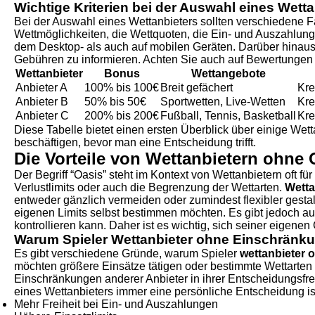
Wichtige Kriterien bei der Auswahl eines Wetta
Bei der Auswahl eines Wettanbieters sollten verschiedene F
Wettmöglichkeiten, die Wettquoten, die Ein- und Auszahlungs
dem Desktop- als auch auf mobilen Geräten. Darüber hinaus
Gebühren zu informieren. Achten Sie auch auf Bewertungen 
Wettanbieter
Bonus
Wettangebote
Anbieter A
100% bis 100€
Breit gefächert
Kre
Anbieter B
50% bis 50€
Sportwetten, Live-Wetten
Kre
Anbieter C
200% bis 200€
Fußball, Tennis, Basketball
Kre
Diese Tabelle bietet einen ersten Überblick über einige Wett
beschäftigen, bevor man eine Entscheidung trifft.
Die Vorteile von Wettanbietern ohne O
Der Begriff “Oasis” steht im Kontext von Wettanbietern oft 
Verlustlimits oder auch die Begrenzung der Wettarten.
Wetta
entweder gänzlich vermeiden oder zumindest flexibler gestalt
eigenen Limits selbst bestimmen möchten. Es gibt jedoch auc
kontrollieren kann. Daher ist es wichtig, sich seiner eigene
Warum Spieler Wettanbieter ohne Einschränk
Es gibt verschiedene Gründe, warum Spieler
wettanbieter 
möchten größere Einsätze tätigen oder bestimmte Wettarten 
Einschränkungen anderer Anbieter in ihrer Entscheidungsfre
eines Wettanbieters immer eine persönliche Entscheidung is
Mehr Freiheit bei Ein- und Auszahlungen