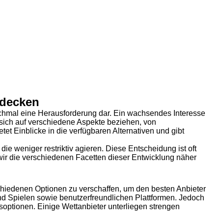
tdecken
chmal eine Herausforderung dar. Ein wachsendes Interesse
 sich auf verschiedene Aspekte beziehen, von
tet Einblicke in die verfügbaren Alternativen und gibt
ie weniger restriktiv agieren. Diese Entscheidung ist oft
ir die verschiedenen Facetten dieser Entwicklung näher
schiedenen Optionen zu verschaffen, um den besten Anbieter
und Spielen sowie benutzerfreundlichen Plattformen. Jedoch
optionen. Einige Wettanbieter unterliegen strengen