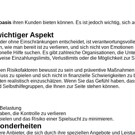
oasis
ihren Kunden bieten können. Es ist jedoch wichtig, sich 
ichtiger Aspekt
der ohne Einschränkungen entscheidet, ist verantwortungsvolle
en, wie man bereit ist zu verlieren, und sich nicht von Emotionen
sionelle Hilfe suchen. Es gibt zahlreiche Organisationen, die Un
weise Einzahlungslimits, Verlustlimits oder die Möglichkeit zur S
enen Risikofaktoren bewusst zu sein und präventive Maßnahmen z
uss zu spielen und sich nicht in finanzielle Schwierigkeiten zu 
en realistisch einzuschätzen. Wenn Sie das Gefühl haben, dass 
d Selbsthilfegruppen, die Ihnen zur Seite stehen können.
 Belastung
ben, die Kontrolle zu verlieren
pielen und das Risiko einer Spielsucht zu minimieren.
sonderheiten
ere Anbieter, die sich durch ihre speziellen Angebote und Leist