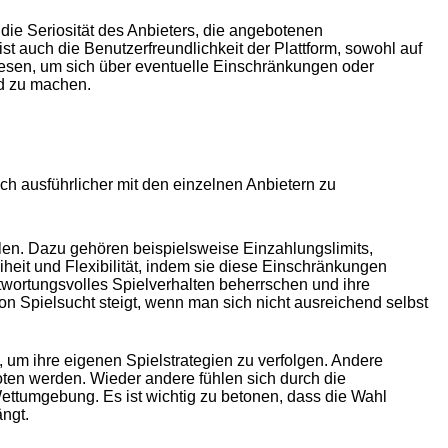
die Seriosität des Anbieters, die angebotenen
t auch die Benutzerfreundlichkeit der Plattform, sowohl auf
lesen, um sich über eventuelle Einschränkungen oder
ld zu machen.
ich ausführlicher mit den einzelnen Anbietern zu
llen. Dazu gehören beispielsweise Einzahlungslimits,
heit und Flexibilität, indem sie diese Einschränkungen
antwortungsvolles Spielverhalten beherrschen und ihre
on Spielsucht steigt, wenn man sich nicht ausreichend selbst
, um ihre eigenen Spielstrategien zu verfolgen. Andere
oten werden. Wieder andere fühlen sich durch die
ettumgebung. Es ist wichtig zu betonen, dass die Wahl
ngt.