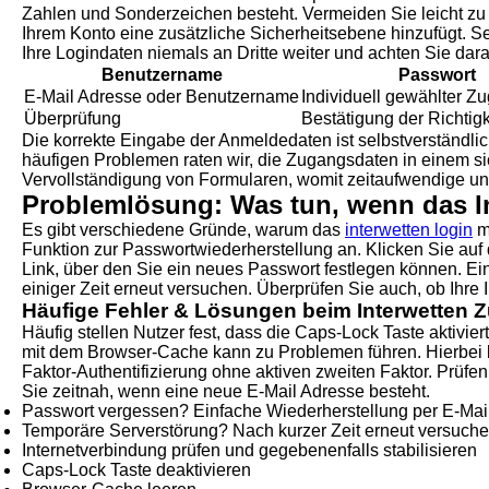
Zahlen und Sonderzeichen besteht. Vermeiden Sie leicht zu e
Ihrem Konto eine zusätzliche Sicherheitsebene hinzufügt. Se
Ihre Logindaten niemals an Dritte weiter und achten Sie dara
Benutzername
Passwort
E-Mail Adresse oder Benutzername
Individuell gewählter 
Überprüfung
Bestätigung der Richtigk
Die korrekte Eingabe der Anmeldedaten ist selbstverständlic
häufigen Problemen raten wir, die Zugangsdaten in einem si
Vervollständigung von Formularen, womit zeitaufwendige und 
Problemlösung: Was tun, wenn das In
Es gibt verschiedene Gründe, warum das
interwetten login
mö
Funktion zur Passwortwiederherstellung an. Klicken Sie auf
Link, über den Sie ein neues Passwort festlegen können. Ein
einiger Zeit erneut versuchen. Überprüfen Sie auch, ob Ihre I
Häufige Fehler & Lösungen beim Interwetten Z
Häufig stellen Nutzer fest, dass die Caps-Lock Taste aktivi
mit dem Browser-Cache kann zu Problemen führen. Hierbei b
Faktor-Authentifizierung ohne aktiven zweiten Faktor. Prüfe
Sie zeitnah, wenn eine neue E-Mail Adresse besteht.
Passwort vergessen? Einfache Wiederherstellung per E-Mai
Temporäre Serverstörung? Nach kurzer Zeit erneut versuch
Internetverbindung prüfen und gegebenenfalls stabilisieren
Caps-Lock Taste deaktivieren