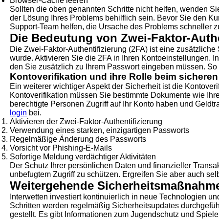
Browser-Cache leeren
Sollten die oben genannten Schritte nicht helfen, wenden Si
der Lösung Ihres Problems behilflich sein. Bevor Sie den K
Support-Team helfen, die Ursache des Problems schneller zu 
Die Bedeutung von Zwei-Faktor-Authen
Die Zwei-Faktor-Authentifizierung (2FA) ist eine zusätzliche 
wurde. Aktivieren Sie die 2FA in Ihren Kontoeinstellungen. 
den Sie zusätzlich zu Ihrem Passwort eingeben müssen. So 
Kontoverifikation und ihre Rolle beim sichere
Ein weiterer wichtiger Aspekt der Sicherheit ist die Kontover
Kontoverifikation müssen Sie bestimmte Dokumente wie Ihre
berechtigte Personen Zugriff auf Ihr Konto haben und Geldt
login
bei.
Aktivieren der Zwei-Faktor-Authentifizierung
Verwendung eines starken, einzigartigen Passworts
Regelmäßige Änderung des Passworts
Vorsicht vor Phishing-E-Mails
Sofortige Meldung verdächtiger Aktivitäten
Der Schutz Ihrer persönlichen Daten und finanzieller Transa
unbefugtem Zugriff zu schützen. Ergreifen Sie aber auch sel
Weitergehende Sicherheitsmaßnahmen
Interwetten investiert kontinuierlich in neue Technologien
Schritten werden regelmäßig Sicherheitsupdates durchgefüh
gestellt. Es gibt Informationen zum Jugendschutz und Spie