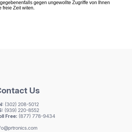
n gegebenenfalls gegen ungewollte Zugriffe von Ihnen
freie Zeit witen.
Contact Us
N:
(302) 208-5012
S:
(939) 220-8552
oll Free:
(877) 778-9434
nfo@prtronics.com