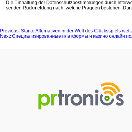
Die Einhaltung der Datenschutzbestimmungen durch Interwett
senden Rückmeldung nach, welche Praguen bestehen. Durch di
Post
Previous:
Starke Alternativen in der Welt des Glücksspiels wet
Next:
Специализированные платформы и казино онлайн по
navigation