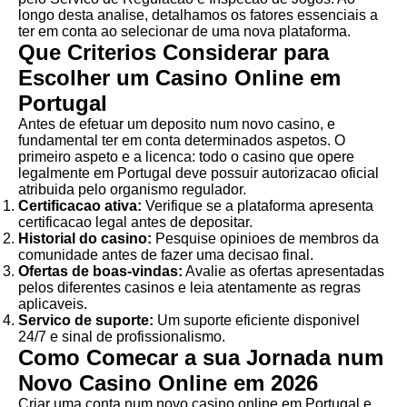
longo desta analise, detalhamos os fatores essenciais a
ter em conta ao selecionar de uma nova plataforma.
Que Criterios Considerar para
Escolher um Casino Online em
Portugal
Antes de efetuar um deposito num novo casino, e
fundamental ter em conta determinados aspetos. O
primeiro aspeto e a licenca: todo o casino que opere
legalmente em Portugal deve possuir autorizacao oficial
atribuida pelo organismo regulador.
Certificacao ativa:
Verifique se a plataforma apresenta
certificacao legal antes de depositar.
Historial do casino:
Pesquise opinioes de membros da
comunidade antes de fazer uma decisao final.
Ofertas de boas-vindas:
Avalie as ofertas apresentadas
pelos diferentes casinos e leia atentamente as regras
aplicaveis.
Servico de suporte:
Um suporte eficiente disponivel
24/7 e sinal de profissionalismo.
Como Comecar a sua Jornada num
Novo Casino Online em 2026
Criar uma conta num novo casino online em Portugal e