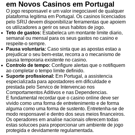
em Novos Casinos em Portugal
O jogo responsavel e um valor inegociavel de qualquer
plataforma legitima em Portugal. Os casinos licenciados
pelo SRIJ devem disponibilizar ferramentas que apoiem
os utilizadores a gerir os seus habitos de jogo.
Teto de gastos:
Estabeleca um montante limite diario,
semanal ou mensal para os seus gastos no casino e
respeite-o sempre.
Pausa voluntaria:
Caso sinta que as apostas estao a
prejudicar o seu bem-estar, recorra a o mecanismo de
pausa temporaria existente no casino.
Controlo de tempo:
Configure alertas que o notifiquem
ao completar o tempo limite definido.
Suporte profissional:
Em Portugal, a assistencia
especializada para apostadores em dificuldade e
prestada pelo Servico de Intervencao nos
Comportamentos Aditivos e nas Dependencias.
E fundamental recordar que o casino online deve ser
vivido como uma forma de entretenimento e de forma
alguma como uma forma de sustento. Entretenha-se de
modo responsavel e dentro dos seus meios financeiros.
Os operadores em analise nacionais oferecem todas
estas solucoes para proporcionar um ambiente de jogo
protegida e devidamente regulamentada.