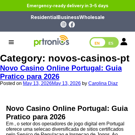
Emergency-ready delivery in 3–5 days
Residential
Business
Wholesale
EN
ES
Category:
novos-casinos-pt
Novo Casino Online Portugal: Guia
Pratico para 2026
Posted on
May 13, 2026
May 13, 2026
by
Carolina Diaz
Novo Casino Online Portugal: Guia
Pratico para 2026
Em , o setor dos operadores de jogo digital em Portugal
oferece uma selecao diversificada de sitios certificados
pelo Servico de Regulacao e Inspecao de Jogos. Ao