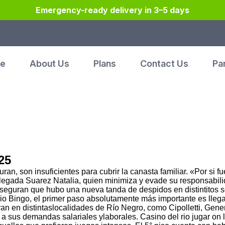
Emergency-ready delivery in 3–5 days
e
About Us
Plans
Contact Us
Pa
25
n, son insuficientes para cubrir la canasta familiar. «Por si f
ada Suarez Natalia, quien minimiza y evade su responsabilidad
Aseguran que hubo una nueva tanda de despidos en distintitos 
Rio Bingo, el primer paso absolutamente más importante es llegar
 en distintaslocalidades de Río Negro, como Cipolletti, Gene
a sus demandas salariales ylaborales. Casino del rio jugar on l