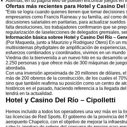
Además, en su página web se pueden encontrar juegos en lín
Ofertas más recientes para Hotel y Casino Del
“Esto se logra cuando quienes tienen que tomar decisiones s
empresarios como Francis Raineau y su familia, así como de
discusiones salariales en paritarias, para actualizar sueld
falta desoluciones, los trabajadores confirmaron que se prep
regularización de laselecciones de delegados gremiales, s
Información básica sobree Hotel y Casino Del Río – Gen
(Por Maqueda, junto a Maurizio y Rodriguez Otero) En un mun
multisistemas phydigitales de amplificación de experiencias
esfuerzos combinados y coordinados, vivimos en un mundo “c
Viedma dio la bienvenida a un nuevo hito en su desarrollo 
2.250 personas y que ofrece más de 300 máquinas de juego. 
abordada.
Con una inversión aproximada de 20 millones de dólares, el
más de 200 obreros de la construcción, de los cuales el 70
sino que también reafirma su posición como un centro de atr
históricos en el pasado, haciendo referencia a la llegada del
tendrá en la actualidad.
Hotel y Casino Del Río – Cipolletti
Hemos incluido a todos los operadores una vez más en la l
las licencias de Red Sports. El gobierno de la provincia d
aeropuerto Chapelco, con el objetivo de mejorar la infraestr
cabo la apertura de sobres del concurso de precios para rep