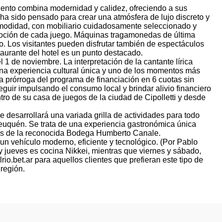
miento combina modernidad y calidez, ofreciendo a sus
ha sido pensado para crear una atmósfera de lujo discreto y
comodidad, con mobiliario cuidadosamente seleccionado y
a emoción de cada juego. Máquinas tragamonedas de última
o. Los visitantes pueden disfrutar también de espectáculos
taurante del hotel es un punto destacado.
 1 de noviembre. La interpretación de la cantante lírica
una experiencia cultural única y uno de los momentos más
 prórroga del programa de financiación en 6 cuotas sin
guir impulsando el consumo local y brindar alivio financiero
ro de su casa de juegos de la ciudad de Cipolletti y desde
 desarrollará una variada grilla de actividades para todo
 Neuquén. Se trata de una experiencia gastronómica única
inos de la reconocida Bodega Humberto Canale.
n vehículo moderno, eficiente y tecnológico. (Por Pablo
 y jueves es cocina Nikkei, mientras que viernes y sábado,
o.bet.ar para aquellos clientes que prefieran este tipo de
 región.