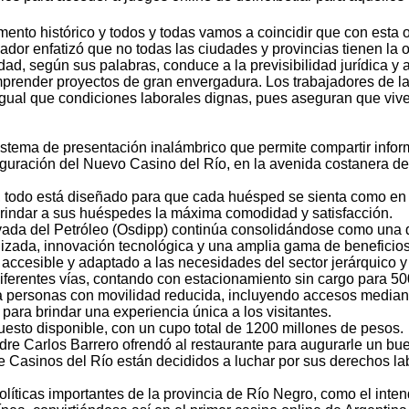
ento histórico y todos y todas vamos a coincidir que con esta 
ador enfatizó que no todas las ciudades y provincias tienen la 
lidad, según sus palabras, conduce a la previsibilidad jurídica y
 emprender proyectos de gran envergadura. Los trabajadores de 
gual que condiciones laborales dignas, pues aseguran que viven 
ema de presentación inalámbrico que permite compartir inform
nauguración del Nuevo Casino del Río, en la avenida costanera 
 todo está diseñado para que cada huésped se sienta como en
a brindar a sus huéspedes la máxima comodidad y satisfacción.
rivada del Petróleo (Osdipp) continúa consolidándose como una 
izada, innovación tecnológica y una amplia gama de beneficios
ccesible y adaptado a las necesidades del sector jerárquico y 
 diferentes vías, contando con estacionamiento sin cargo para 
ara personas con movilidad reducida, incluyendo accesos median
para brindar una experiencia única a los visitantes.
uesto disponible, con un cupo total de 1200 millones de pesos.
re Carlos Barrero ofrendó al restaurante para augurarle un buen
sinos del Río están decididos a luchar por sus derechos labo
líticas importantes de la provincia de Río Negro, como el inten