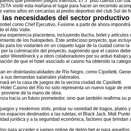
uellos que prefieren juegos intensos. El 5° piso cuenta con hab
TA visitó esta mañana el lugar para hacer un recorrido acomp
 varios años en cercanías al predio deportivo del club Sol de 
 las necesidades del sector productivo
tiel como Chef Ejecutivo, Fusione a partir de ahora impondrá p
o el Alto Valle.
a experiencia placentera, incluyendo ducha, bidet y artículos 
erimiento de los huéspedes. Este ambicioso proyecto, que inclu
 para los visitantes en un coqueto lugar de la ciudad como la 
por la culminación del proyecto, sugiriendo que el casino deber
dor Weretilneck y a otros colaboradores por su arduo trabajo y
ación de que el hotel asociado al casino ha obtenido la categorí
 en distintaslocalidades de Río Negro, como Cipolletti, Gene
 a sus demandas salariales ylaborales.
ará en la casa de juegos de la vecina ciudad de Cipolletti.
 Hotel Casino del Río no solo representa un nuevo lugar de en
% proviene de la mano de obra.
za hacia un futuro prometedor, sino que también reafirma su pos
uegos y modernos slots, probar su variedad de tragos, platos y
os espacios destinados a las ruletas, el Black Jack, Midi Punt
idad jurídica y a la seguridad económica, factores que brindan a
ara acceder a juegos online de delrio.bet.ar para aquellos cli