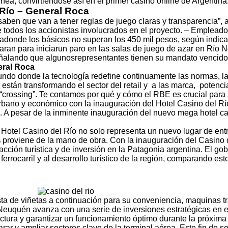
ea, convirtiéndose así en el primer casino online de Argentina
 Río – General Roca
aben que van a tener reglas de juego claras y transparencia”, 
 todos los accionistas involucrados en el proyecto. – Empleado
os adonde los básicos no superan los 450 mil pesos, según indic
aran para iniciarun paro en las salas de juego de azar en Río Ne
eñalando que algunosrepresentantes tienen su mandato vencid
eral Roca
do donde la tecnología redefine continuamente las normas, la c
, están transformando el sector del retail y a las marca, pote
rossing”. Te contamos por qué y cómo el RBE es crucial para su
urbano y económico con la inauguración del Hotel Casino del Rí
A pesar de la inminente inauguración del nuevo mega hotel casi
 Hotel Casino del Río no solo representa un nuevo lugar de en
% proviene de la mano de obra. Con la inauguración del Casino 
acción turística y de inversión en la Patagonia argentina. El g
 ferrocarril y al desarrollo turístico de la región, comparando 
ista de viñetas a continuación para su conveniencia, maquinas
el Neuquén avanza con una serie de inversiones estratégicas e
uctura y garantizar un funcionamiento óptimo durante la próxima 
arar y ampliar sectores clave de la terminal aérea. Este fin d