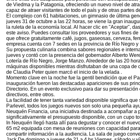
de Viedma y la Patagonia, ofreciendo un nuevo nivel de atra
capaz de atraer visitantes de todo el país y de otras partes 
El complejo con 61 habitaciones, un gimnasio de última gene
jueves 31 de octubre a las 22 horas, se viene la gran inau
la ruleta de la economía local. Al hacer clic en "Aceptar", 
este aviso. Puedes consultar los proveedores y sus fines de 
que ofrece gratuitamente café, jugos, gaseosas, cerveza, fer
empresa cuenta con 7 sedes en la provincia de Río Negro y 
Su propuesta culinaria combina sabores regionales e interna
jueves y contó con la presencia del gobernador Alberto Weret
Lotería de Río Negro, Jorge Manzo. Alrededor de las 20 horas
máquinas disponibles mientras disfrutaban de una copa de c
de Claudia Peter quien marcó el inicio de la velada .
Momento clave en la noche fue la gentil bendición que el Pa
inauguración fueron las destacadas apariciones de sus princ
Directorio. En un evento exclusivo para dar su presentación
directivos, entre otros.
La facilidad de tener tanta variedad disponible significa qu
Parlevel, todos los juegos nuevos son solo una pequeña ayu
Neuquén Financia, una iniciativa destinada a acompañar a 
significativamente el presupuesto disponible, con un cupo t
In Neuquén llegó hasta allí para degustar y conocer el nue
65 m2 equipada con mesa de reuniones con capacidad para
compartir información a la audiencia. La sala de juego co
Jack.De domingo a jueves de 21 a 4 hs.Viernes, sábado y vís