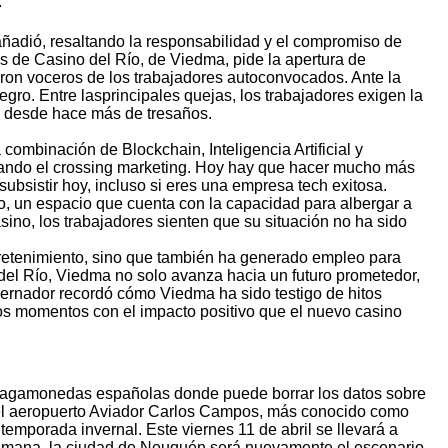
.
añadió, resaltando la responsabilidad y el compromiso de
s de Casino del Río, de Viedma, pide la apertura de
aron voceros de los trabajadores autoconvocados. Ante la
gro. Entre lasprincipales quejas, los trabajadores exigen la
o desde hace más de tresaños.
ombinación de Blockchain, Inteligencia Artificial y
nciando el crossing marketing. Hoy hay que hacer mucho más
bsistir hoy, incluso si eres una empresa tech exitosa.
o, un espacio que cuenta con la capacidad para albergar a
no, los trabajadores sienten que su situación no ha sido
tretenimiento, sino que también ha generado empleo para
del Río, Viedma no solo avanza hacia un futuro prometedor,
obernador recordó cómo Viedma ha sido testigo de hitos
estos momentos con el impacto positivo que el nuevo casino
 tragamonedas españolas donde puede borrar los datos sobre
n el aeropuerto Aviador Carlos Campos, más conocido como
temporada invernal. Este viernes 11 de abril se llevará a
e semana, la ciudad de Neuquén será nuevamente el escenario