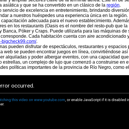
a asiática y que se ha convertido en un clásico de la
región
.
o servicio de excelencia en entretenimiento, brindando diver
ndar a nuestros huéspedes una experiencia única en la región.
y capacitación adecuada para el nuevo establecimiento. Además
tres en los restaurants (Oasis es el nombre del resto-pub que l
 y Banca, Póker y Craps. Puede utilizarla para las máquinas de s
 corresponde. Cada habitación cuenta con aire acondicionado y 
ai-bigcheck99.com/
.
as pueden disfrutar de espectáculos, restaurantes y espacios p
a web se pueden encontrar juegos en línea, convirtiéndose así 
 ser alquiladas y poder albergar eventos, con una capacidad q
estrellas, un complejo de lujo que comenzó a construirse en e
ades políticas importantes de la provincia de Río Negro, como el