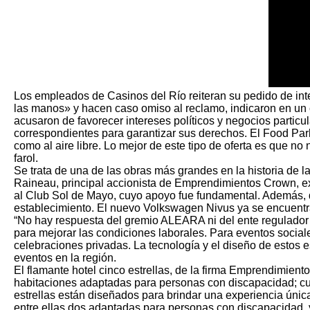
Los empleados de Casinos del Río reiteran su pedido de int
las manos» y hacen caso omiso al reclamo, indicaron en un c
acusaron de favorecer intereses políticos y negocios particul
correspondientes para garantizar sus derechos. El Food Park 
como al aire libre. Lo mejor de este tipo de oferta es que n
farol.
Se trata de una de las obras más grandes en la historia de l
Raineau, principal accionista de Emprendimientos Crown, expr
al Club Sol de Mayo, cuyo apoyo fue fundamental. Además, des
establecimiento. El nuevo Volkswagen Nivus ya se encuentr
“No hay respuesta del gremio ALEARA ni del ente regulador 
para mejorar las condiciones laborales. Para eventos sociale
celebraciones privadas. La tecnología y el diseño de estos
eventos en la región.
El flamante hotel cinco estrellas, de la firma Emprendimien
habitaciones adaptadas para personas con discapacidad; cuat
estrellas están diseñados para brindar una experiencia única a
entre ellas dos adaptadas para personas con discapacidad, y 