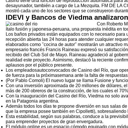
casino tiene una función de reproducción automática para aq
desayunador, también a cargo de La Mezquita. FM DE LA COS
mostró cada uno de los sectores que se construyeron durante
IDEVI y Bancos de Viedma analizaron
Con Roberto Mon
ítalo fusión y japonesa-peruana, una propuesta inédita en tod
Los baños privados están equipados con lo necesario para un
recepción abierta las 24 horas para atender cualquier requ
elaborados como "cocina de autor" mostrarán un atractivo más
empresario francés Francis Raineau expresó su satisfacción 
recibido del Club Sol de Mayo. Raineau agradeció al goberna
realidad este proyecto. Asimismo, destacó la reciente confirm
aplausos por el público presente.
Los empleadosautoconvocados de Casino del Río, que operan
de fuerza para la próximasemana ante la falta de respuestas
(Por Pablo Comoli) El nuevo lugar se llama Fusione y funcion
Con una inversión aproximada de 20 millones de dólares, el
más de 200 obreros de la construcción, de los cuales el 70
Con la inauguración del Casino del Río, Viedma no solo avan
en la Patagonia argentina.
Además todos los días te propone diversión en sus salas de j
que la empresa posee también en Cipolletti), sobresaliendo l
Esta estabilidad, según sus palabras, conduce a la previsibil
para emprender proyectos de gran envergadura.
El módulo online es un espacio cómodo equipado con módulos p