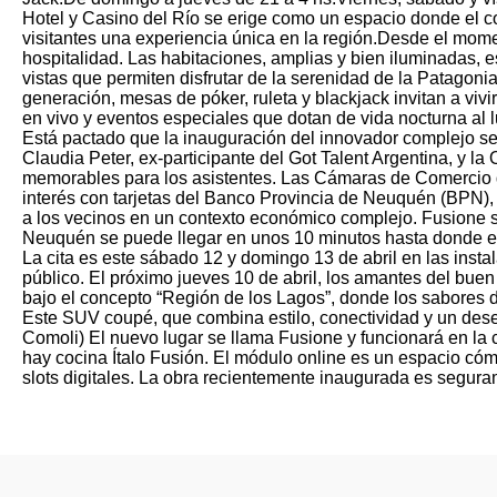
Hotel y Casino del Río se erige como un espacio donde el co
visitantes una experiencia única en la región.Desde el mome
hospitalidad. Las habitaciones, amplias y bien iluminadas,
vistas que permiten disfrutar de la serenidad de la Patagon
generación, mesas de póker, ruleta y blackjack invitan a viv
en vivo y eventos especiales que dotan de vida nocturna al 
Está pactado que la inauguración del innovador complejo se r
Claudia Peter, ex-participante del Got Talent Argentina, y 
memorables para los asistentes. Las Cámaras de Comercio de
interés con tarjetas del Banco Provincia de Neuquén (BPN), 
a los vecinos en un contexto económico complejo. Fusione se
Neuquén se puede llegar en unos 10 minutos hasta donde 
La cita es este sábado 12 y domingo 13 de abril en las insta
público. El próximo jueves 10 de abril, los amantes del bue
bajo el concepto “Región de los Lagos”, donde los sabores 
Este SUV coupé, que combina estilo, conectividad y un dese
Comoli) El nuevo lugar se llama Fusione y funcionará en la c
hay cocina Ítalo Fusión. El módulo online es un espacio cóm
slots digitales. La obra recientemente inaugurada es seguram