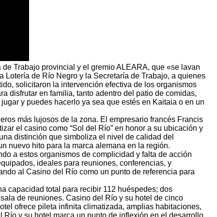
a de Trabajo provincial y el gremio ALEARA, que «se lavan
 Lotería de Río Negro y la Secretaría de Trabajo, a quienes
ido, solicitaron la intervención efectiva de los organismos
 disfrutar en familia, tanto adentro del patio de comidas,
o jugar y puedes hacerlo ya sea que estés en Kaitaia o en un
leros más lujosos de la zona. El empresario francés Francis
tizar el casino como “Sol del Río” en honor a su ubicación y
na distinción que simboliza el nivel de calidad del
n nuevo hito para la marca alemana en la región.
do a estos organismos de complicidad y falta de acción
 equipados, ideales para reuniones, conferencias, y
nando al Casino del Río como un punto de referencia para
na capacidad total para recibir 112 huéspedes; dos
sala de reuniones. Casino del Río y su hotel de cinco
tel ofrece pileta infinita climatizada, amplias habitaciones,
Río y su hotel marca un punto de inflexión en el desarrollo