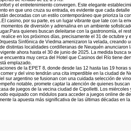
nfort y el entretenimiento convergen. Este elegante estableci
nto en que uno cruza su entrada, es evidente que cada detalle 
 están decoradas con un estilo contemporáneo que prioriza la 
ia.El casino, por su parte, es un lugar vibrante que late con l
ir momentos de diversión y adrenalina en un ambiente sofisticad
lugar.Para quienes buscan deleitarse con la gastronomía, el res
ealice en los próximos días, precisamente el 31 de octubre y el
la Orquesta Sinfónica de Viedma amenizaron la velada, creando 
 distintas localidades cordilleranas de Neuquén anunciaron la
vigente ahora hasta el 30 de junio de 2025. La medida busca se
 encuentra muy cerca del Hotel que Casinos del Río tiene dent
está emplazado.
laciones de la EPET 8, donde desde las 12 hasta las 19 horas se
n comer y del vino tendrán una cita imperdible en la ciudad de
del sur argentino se fusionan con una cuidada selección de v
mpeño notable, promete captar la atención de quienes buscan u
asa de juegos de la vecina ciudad de Cipolletti. Los miércoles
odo equipado con módulos para acceder a juegos online de delri
ente la apuesta más significativa de las últimas décadas en la