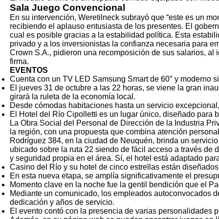
Sala Juego Convencional
En su intervención, Weretilneck subrayó que “este es un mom
recibiendo el aplauso entusiasta de los presentes. El gobern
cual es posible gracias a la estabilidad política. Esta estabi
privado y a los inversionistas la confianza necesaria para
Crown S.A., pidieron una recomposición de sus salarios, al i
firma.
EVENTOS
Cuenta con un TV LED Samsung Smart de 60″ y moderno sist
El jueves 31 de octubre a las 22 horas, se viene la gran i
girará la ruleta de la economía local.
Desde cómodas habitaciones hasta un servicio excepcional,
El Hotel del Río Cipolletti es un lugar único, diseñado par
La Obra Social del Personal de Dirección de la Industria P
la región, con una propuesta que combina atención personal
Rodríguez 384, en la ciudad de Neuquén, brinda un servicio a
ubicado sobre la ruta 22 siendo de fácil acceso a través de
y seguridad propia en el área. Sí, el hotel está adaptado p
Casino del Río y su hotel de cinco estrellas están diseñados 
En esta nueva etapa, se amplía significativamente el presup
Momento clave en la noche fue la gentil bendición que el Pad
Mediante un comunicado, los empleados autoconvocados de Ca
dedicación y años de servicio.
El evento contó con la presencia de varias personalidades po