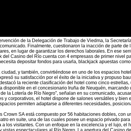
ervención de la Delegación de Trabajo de Viedma, la Secretarí
omunicado. Finalmente, cuestionaron la inacción de parte de la
ares, en lugar de garantizar los derechos laborales. En ese sent
del Casino del Río cuenta con 4 empresass de primer nivel para
o necesita depositar fondos para usarla, blackjack apuestas com
a ciudad, y también, convirtiéndose en uno de los espacios hote
esó su satisfacción por el éxito de la iniciativa y propuso bau
tacó la reciente clasificación del hotel como cinco estrellas, u
a disponible en el concesionario Iruña de Neuquén, marcando u
de la Lotería de Río Negro”, señalan en su comunicado, acusan
s y corporativos, el hotel dispone de salones versátiles y bien
 espacios permiten adaptarse a diferentes necesidades, posicio
tos Crown SA está compuesto por 56 habitaciones dobles, con u
ro en suite, una de las cuales posee un espacio privado para 
 los visitantes. Con un enfoque en la excelencia y el lujo, el ho
vistas espectaculares al Río Negro. La apertura del Casino del 