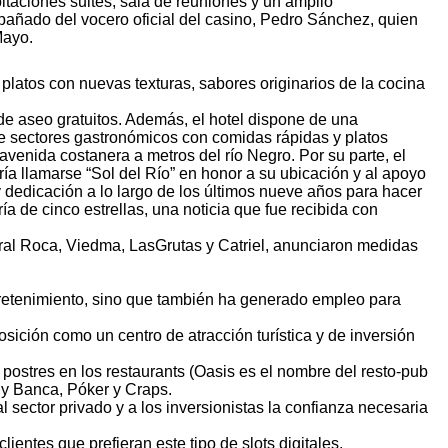
itaciones suites, sala de reuniones y un amplio
añado del vocero oficial del casino, Pedro Sánchez, quien
Mayo.
latos con nuevas texturas, sabores originarios de la cocina
de aseo gratuitos. Además, el hotel dispone de una
ye sectores gastronómicos con comidas rápidas y platos
avenida costanera a metros del río Negro. Por su parte, el
ía llamarse “Sol del Río” en honor a su ubicación y al apoyo
 dedicación a lo largo de los últimos nueve años para hacer
a de cinco estrellas, una noticia que fue recibida con
ral Roca, Viedma, LasGrutas y Catriel, anunciaron medidas
tretenimiento, sino que también ha generado empleo para
ición como un centro de atracción turística y de inversión
 postres en los restaurants (Oasis es el nombre del resto-pub
o y Banca, Póker y Craps.
l sector privado y a los inversionistas la confianza necesaria
entes que prefieran este tipo de slots digitales.