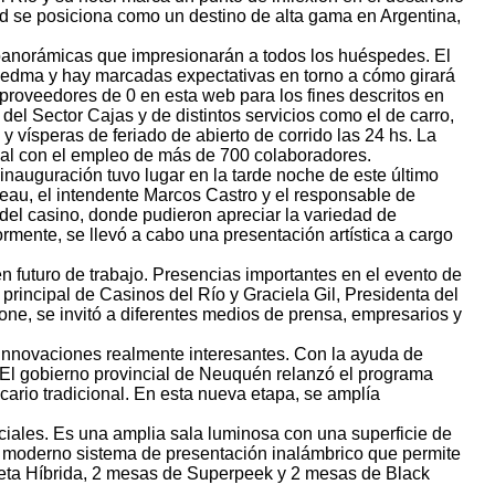
dad se posiciona como un destino de alta gama en Argentina,
s panorámicas que impresionarán a todos los huéspedes. El
Viedma y hay marcadas expectativas en torno a cómo girará
 proveedores de 0 en esta web para los fines descritos en
el Sector Cajas y de distintos servicios como el de carro,
 vísperas de feriado de abierto de corrido las 24 hs. La
onal con el empleo de más de 700 colaboradores.
inauguración tuvo lugar en la tarde noche de este último
neau, el intendente Marcos Castro y el responsable de
 del casino, donde pudieron apreciar la variedad de
mente, se llevó a cabo una presentación artística a cargo
n futuro de trabajo. Presencias importantes en el evento de
rincipal de Casinos del Río y Graciela Gil, Presidenta del
one, se invitó a diferentes medios de prensa, empresarios y
a innovaciones realmente interesantes. Con la ayuda de
 El gobierno provincial de Neuquén relanzó el programa
rio tradicional. En esta nueva etapa, se amplía
ciales. Es una amplia sala luminosa con una superficie de
moderno sistema de presentación inalámbrico que permite
leta Híbrida, 2 mesas de Superpeek y 2 mesas de Black