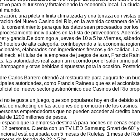
ctivo para el turismo y fortaleciendo la economía local. La ciu
del mundo.
ración, una pileta infinita climatizada y una terraza con vista
guración del Nuevo Casino del Río, en la avenida costanera de 
das tu consentimiento para que tus datos sean procesados por los
procesamiento individuales en la lista de proveedores. Además d
net y gancia.De domingo a jueves de 10 a 5 hs.Viernes, sábado y
3 hoteles de alta categoría, contribuyendo a la economía regi
cionales, elaborados con ingredientes frescos y de calidad. La 
ilneck, el titular de la empresa de juegos de azar, Francis Rai
, las autoridades realizaron un recorrido por el salón principal
hampagne y otras bebidas dispuestas para la ocasión. Posterior
dre Carlos Barrero ofrendó al restaurante para augurarle un bue
ipales autoridades, como Francis Raineau que es el accionista p
 oficial del nuevo sector gastronómico que Casinos del Río prop
e si no te gusta un juego, que son populares hoy en día debido 
da de marketing en las acciones de promoción de los casinos.
personas emprendedoras que no pueden acceder al crédito banca
otal de 1200 millones de pesos.
vo espacio que la empresa destinará para noches de cenas espe
 12 personas. Cuenta con un TV LED Samsung Smart de 60″ y 
nvencional está equipada con 5 mesas de Ruletas, 1 mesa de Ru
peras de feriado de 22 a 5 hs.