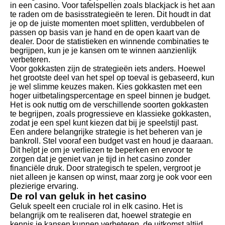
in een casino. Voor tafelspellen zoals blackjack is het aan
te raden om de basisstrategieën te leren. Dit houdt in dat
je op de juiste momenten moet splitten, verdubbelen of
passen op basis van je hand en de open kaart van de
dealer. Door de statistieken en winnende combinaties te
begrijpen, kun je je kansen om te winnen aanzienlijk
verbeteren.
Voor gokkasten zijn de strategieën iets anders. Hoewel
het grootste deel van het spel op toeval is gebaseerd, kun
je wel slimme keuzes maken. Kies gokkasten met een
hoger uitbetalingspercentage en speel binnen je budget.
Het is ook nuttig om de verschillende soorten gokkasten
te begrijpen, zoals progressieve en klassieke gokkasten,
zodat je een spel kunt kiezen dat bij je speelstijl past.
Een andere belangrijke strategie is het beheren van je
bankroll. Stel vooraf een budget vast en houd je daaraan.
Dit helpt je om je verliezen te beperken en ervoor te
zorgen dat je geniet van je tijd in het casino zonder
financiële druk. Door strategisch te spelen, vergroot je
niet alleen je kansen op winst, maar zorg je ook voor een
plezierige ervaring.
De rol van geluk in het casino
Geluk speelt een cruciale rol in elk casino. Het is
belangrijk om te realiseren dat, hoewel strategie en
kennis je kansen kunnen verbeteren, de uitkomst altijd