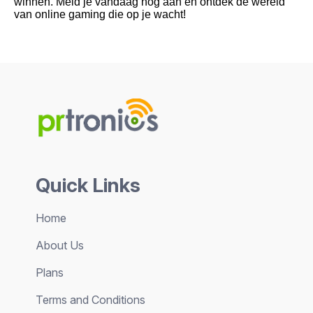
winnen. Meld je vandaag nog aan en ontdek de wereld
van online gaming die op je wacht!
Quick Links
Home
About Us
Plans
Terms and Conditions