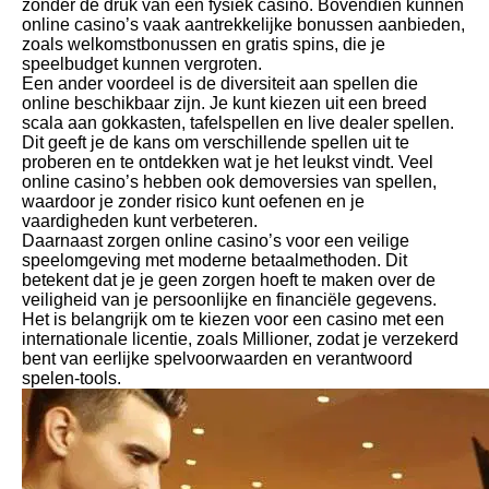
zonder de druk van een fysiek casino. Bovendien kunnen
online casino’s vaak aantrekkelijke bonussen aanbieden,
zoals welkomstbonussen en gratis spins, die je
speelbudget kunnen vergroten.
Een ander voordeel is de diversiteit aan spellen die
online beschikbaar zijn. Je kunt kiezen uit een breed
scala aan gokkasten, tafelspellen en live dealer spellen.
Dit geeft je de kans om verschillende spellen uit te
proberen en te ontdekken wat je het leukst vindt. Veel
online casino’s hebben ook demoversies van spellen,
waardoor je zonder risico kunt oefenen en je
vaardigheden kunt verbeteren.
Daarnaast zorgen online casino’s voor een veilige
speelomgeving met moderne betaalmethoden. Dit
betekent dat je je geen zorgen hoeft te maken over de
veiligheid van je persoonlijke en financiële gegevens.
Het is belangrijk om te kiezen voor een casino met een
internationale licentie, zoals Millioner, zodat je verzekerd
bent van eerlijke spelvoorwaarden en verantwoord
spelen-tools.