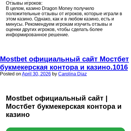
Отзывы игроков:
В целом, казино Dragon Money получило
положительные отзывы от игроков, которые играли в
этом казино. Однако, как и в любом казино, есть и
минусы. Рекомендуем игрокам изучить отзывы и
оценки других игроков, чтобы сделать более
информированное решение.
Mostbet официальный сайт Мостбет
букмекерская контора и казино.1016
Posted on
April 30, 2026
by
Carolina Diaz
Mostbet официальный сайт |
Мостбет букмекерская контора и
казино