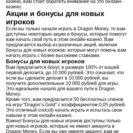
казино, вам стоит обратить внимание на это онлайн-
казино.
Акции и бонусы для новых
игроков
Если вы только начали играть в Dragon Money, то вам
доступны некоторые акции и бонусы, которые помогут
вам начать свой путь в этом онлайн-казино. Вам
предлагается выбор из различных акций, включая
бонусы для новых игроков, которые могут помочь вам
начать играть с более высокими ставками.
Бонусы для новых игроков
Вам предлагается бонус в размере 100% от вашей
первой депозита, до 10 000 рублей. Это означает, что
если вы сделаете депозит в 10 000 рублей, вы
получите дополнительные 10 000 рублей для игры.
Это идеальное начало для вашего пути в Dragon
Money.
Кроме того, вам предлагается 50 бесплатных спинов
на игру “Dragon’s Gold” с коэффициентом 0,05 рублей.
Это отличный способ начать играть и испытать свои
навыки в этом онлайн-казино.
Важно! Бонусы для новых игроков доступны только
для новых игроков, которые не имеют аккаунта в
Dragon Money. Если вы уже имеете аккаунт, вам не