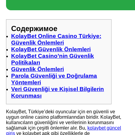
Содержимое
KolayBet Online Casino Türkiye:
Güvenlik Önlemleri
KolayBet Güvenlik Önlemleri
KolayBet Casino’nin Güvenlik
Politikaları
Güvenlik Önlemleri
Parola Güvenliği ve Doğrulama
Yöntemleri
Veri Güvenliği ve Kişisel Bilgilerin
Korunması
KolayBet, Türkiye’deki oyuncular için en güvenli ve
uygun online casino platformlarından biridir. KolayBet,
kullanıcıların güvenliğini ve verilerinin korunmasını
sağlamak için çeşitli önlemler alır. Bu,
kolaybet güncel
giriş
ve kolaybet apk gibi özelliklerle de