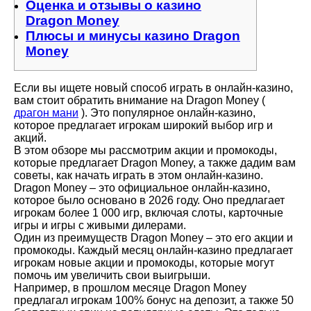
Оценка и отзывы о казино
Dragon Money
Плюсы и минусы казино Dragon
Money
Если вы ищете новый способ играть в онлайн-казино,
вам стоит обратить внимание на Dragon Money (
драгон мани
). Это популярное онлайн-казино,
которое предлагает игрокам широкий выбор игр и
акций.
В этом обзоре мы рассмотрим акции и промокоды,
которые предлагает Dragon Money, а также дадим вам
советы, как начать играть в этом онлайн-казино.
Dragon Money – это официальное онлайн-казино,
которое было основано в 2026 году. Оно предлагает
игрокам более 1 000 игр, включая слоты, карточные
игры и игры с живыми дилерами.
Один из преимуществ Dragon Money – это его акции и
промокоды. Каждый месяц онлайн-казино предлагает
игрокам новые акции и промокоды, которые могут
помочь им увеличить свои выигрыши.
Например, в прошлом месяце Dragon Money
предлагал игрокам 100% бонус на депозит, а также 50