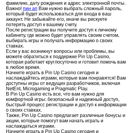
фамилию, дату рождения и адрес электронной почты.
Важно!
пин ап
Вам нужно выбрать сложный пароль,
который будет использоваться для входа в ваш
аккаунт. Не забывайте его, иначе вы рискуете
потерять доступ к вашему счету.
После регистрации вы получите доступ к личному
кабинету, где можно будет управлять своим счетом,
выбирать игры и получать информацию о своих
ставках.
Если у вас возникнут вопросы или проблемы, вы
можете обратиться к поддержке Pin Up Casino,
которая работает круглосуточно и готовит помочь вам
в любое время.
Начните играть в Pin Up Casino сегодня и
наслаждайтесь играми, которые вам понравятся! Вам
доступны игры от ведущих разработчиков, включая
NetEnt, Microgaming и Pragmatic Play.
В Pin Up Casino есть все, что вам нужно для
комфортной игры: безопасный и надежный доступ,
быстрый процесс регистрации и доступ к информации
о своих ставках.
Также, Pin Up Casino предлагает различные бонусы и
акции, которые помогут вам начать играть и
наслаждаться играми.
Начните играть в Pin Up Casino сегодня и