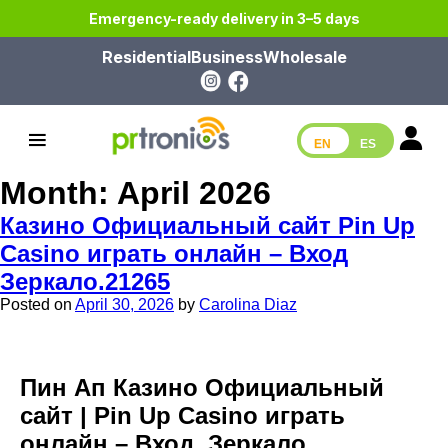
Emergency-ready delivery in 3–5 days
Residential
Business
Wholesale
EN
ES
Month:
April 2026
Казино Официальный сайт Pin Up
Casino играть онлайн – Вход
Зеркало.21265
Posted on
April 30, 2026
by
Carolina Diaz
Пин Ап Казино Официальный
сайт | Pin Up Casino играть
онлайн – Вход, Зеркало