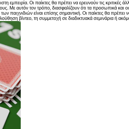
άριστη εμπειρία. Οι παίκτες θα πρέπει να ερευνούν τις κριτικές
ους. Με αυτόν τον τρόπο, διασφαλίζουν ότι τα προσωπικά και 
ς των παιχνιδιών είναι επίσης σημαντική. Οι παίκτες θα πρέπει
λούθηση βίντεο, τη συμμετοχή σε διαδικτυακά σεμινάρια ή ακόμα