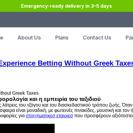
Emergency-ready delivery in 3–5 days
e
About Us
Plans
Contact Us
Pa
 Experience Betting Without Greek Taxe
ithout Greek Taxes
ορολογία και η εμπειρία του ταξιδιού
άτρεις του τζόγου και του διασκεδαστικού τρόπου ζωής. Όταν κά
όσφαιρα είναι μοναδική, με φωτεινές πινακίδες, μουσική και τ
ροφορίες για
στοιχηματικεσ εταιριεσ
που προσφέρουν αξιόπιστες 