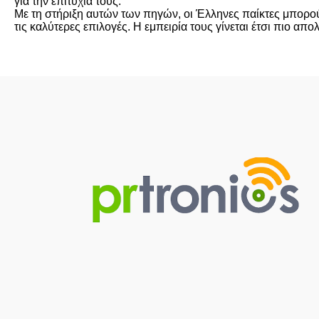
για την επιτυχία τους.
Με τη στήριξη αυτών των πηγών, οι Έλληνες παίκτες μπορούν
τις καλύτερες επιλογές. Η εμπειρία τους γίνεται έτσι πιο α