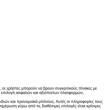
, οι χρήστες μπορούν να βρουν συγκριτικούς πίνακες με
ην επιλογή ασφαλών και αξιόπιστων πλατφορμών,
νιδιών και προνομιακά μπόνους. Αυτές οι πληροφορίες τους
ημέρωση γύρω από τις διαθέσιμες επιλογές είναι κρίσιμες