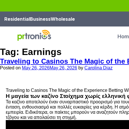
Residential
Business
Wholesale
Hom
Tag:
Earnings
Traveling to Casinos The Magic of the
Posted on
May 26, 2026
May 26, 2026
by
Carolina Diaz
Traveling to Casinos The Magic of the Experience Betting W
Η μαγεία των καζίνο Στοίχημα χωρίς ελληνική φ
Τα καζίνο αποτελούν έναν συναρπαστικό προορισμό για τους λ
ένταση, ενθουσιασμό και πολλές ευκαιρίες για κέρδη. Η ατμ
εμπειρία. Ειδικότερα, οι παίκτες μπορούν να αναζητούν πλη
τζόγου και να απολαύσει τη στιγμή.