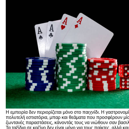
Η εμπειρία δεν περιορίζεται μόνο στο παιχνίδι. Η γαστρονομ
πολυτελή εστιατόρια, μπαρ και θεάματα που προσφέρουν μί
ζωντανές παραστάσεις, κάνοντάς τους να νιώθουν σαν βασιλι
Τα ταξίδια σε καζίνο δεν είναι μόνο για τους παίκτες, αλλά 