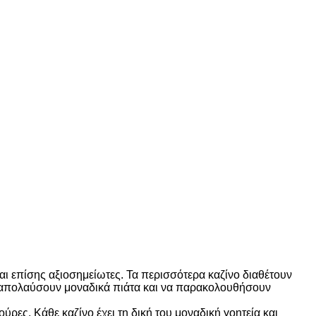
ναι επίσης αξιοσημείωτες. Τα περισσότερα καζίνο διαθέτουν
α απολαύσουν μοναδικά πιάτα και να παρακολουθήσουν
ούρες. Κάθε καζίνο έχει τη δική του μοναδική γοητεία και