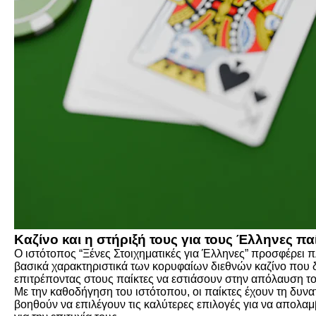
Καζίνο και η στήριξή τους για τους Έλληνες πα
Ο ιστότοπος “Ξένες Στοιχηματικές για Έλληνες” προσφέρει π
βασικά χαρακτηριστικά των κορυφαίων διεθνών καζίνο που 
επιτρέποντας στους παίκτες να εστιάσουν στην απόλαυση το
Με την καθοδήγηση του ιστότοπου, οι παίκτες έχουν τη δυν
βοηθούν να επιλέγουν τις καλύτερες επιλογές για να απολαμ