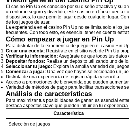
El casino Pin Up es conocido por su diseño atractivo y su a
un entorno seguro y divertido, este casino en línea cuenta 
dispositivos, lo que permite jugar desde cualquier lugar. Co
de los juegos de azar.
La experiencia en el casino Pin Up no se limita solo a los
frecuentes. Con todo esto, es esencial tener en cuenta estr
Cómo empezar a jugar en Pin Up
Para disfrutar de la experiencia de juego en el casino Pin U
Crear una cuenta:
Regístrate en el sitio web de Pin Up pro
Verificar tu información:
Asegúrate de que todos tus datos es
Depositar fondos:
Realiza un depósito utilizando uno de l
Seleccionar tu juego:
Explora la amplia variedad de juegos 
Comenzar a jugar:
Una vez que hayas seleccionado un juego
Disfruta de una experiencia de registro rápida y sencilla.
Acceso a promociones de bienvenida que pueden aumentar tu
Variedad de métodos de pago para facilitar transacciones s
Análisis de características
Para maximizar tus posibilidades de ganar, es esencial ente
destaca aspectos clave que pueden influir en tu experiencia
Característica
Selección de juegos