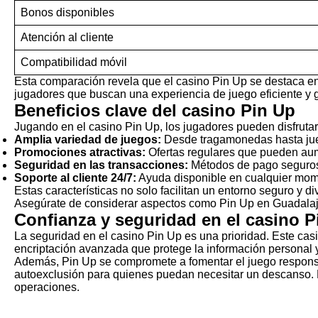
Bonos disponibles
Atención al cliente
Compatibilidad móvil
Esta comparación revela que el casino Pin Up se destaca en v
jugadores que buscan una experiencia de juego eficiente y gr
Beneficios clave del casino Pin Up
Jugando en el casino Pin Up, los jugadores pueden disfrutar
Amplia variedad de juegos:
Desde tragamonedas hasta jue
Promociones atractivas:
Ofertas regulares que pueden aume
Seguridad en las transacciones:
Métodos de pago seguros 
Soporte al cliente 24/7:
Ayuda disponible en cualquier mom
Estas características no solo facilitan un entorno seguro y
Asegúrate de considerar aspectos como Pin Up en Guadalaja
Confianza y seguridad en el casino P
La seguridad en el casino Pin Up es una prioridad. Este casi
encriptación avanzada que protege la información personal y
Además, Pin Up se compromete a fomentar el juego responsab
autoexclusión para quienes puedan necesitar un descanso. E
operaciones.