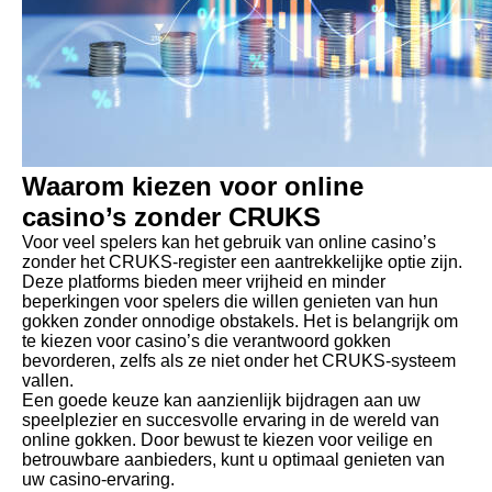
Waarom kiezen voor online
casino’s zonder CRUKS
Voor veel spelers kan het gebruik van online casino’s
zonder het CRUKS-register een aantrekkelijke optie zijn.
Deze platforms bieden meer vrijheid en minder
beperkingen voor spelers die willen genieten van hun
gokken zonder onnodige obstakels. Het is belangrijk om
te kiezen voor casino’s die verantwoord gokken
bevorderen, zelfs als ze niet onder het CRUKS-systeem
vallen.
Een goede keuze kan aanzienlijk bijdragen aan uw
speelplezier en succesvolle ervaring in de wereld van
online gokken. Door bewust te kiezen voor veilige en
betrouwbare aanbieders, kunt u optimaal genieten van
uw casino-ervaring.