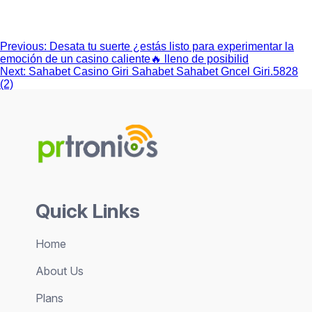
Post
Previous:
Desata tu suerte ¿estás listo para experimentar la
emoción de un casino caliente🔥 lleno de posibilid
navigation
Next:
Sahabet Casino Giri Sahabet Sahabet Gncel Giri.5828
(2)
Quick Links
Home
About Us
Plans