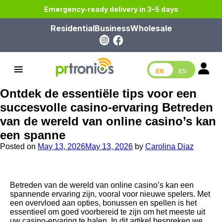
Emergency-ready delivery in 3–5 days
Residential
Business
Wholesale
EN
ES
Ontdek de essentiële tips voor een
succesvolle casino-ervaring Betreden
van de wereld van online casino’s kan
een spanne
Posted on
May 13, 2026
May 13, 2026
by
Carolina Diaz
Betreden van de wereld van online casino’s kan een
spannende ervaring zijn, vooral voor nieuwe spelers. Met
een overvloed aan opties, bonussen en spellen is het
essentieel om goed voorbereid te zijn om het meeste uit
uw casino-ervaring te halen. In dit artikel bespreken we