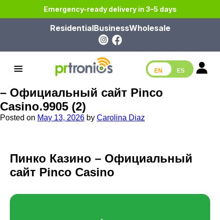
Emergency-ready delivery in 3–5 days
Residential
Business
Wholesale
EN
ES
– Официальный сайт Pinco
Casino.9905 (2)
Posted on
May 13, 2026
by
Carolina Diaz
Пинко Казино – Официальный
сайт Pinco Casino