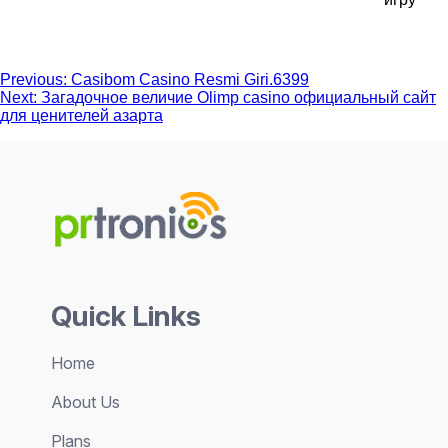
Post
Previous:
Casibom Casino Resmi Giri.6399
Next:
Загадочное величие Olimp casino официальный сайт
navigation
для ценителей азарта
Quick Links
Home
About Us
Plans