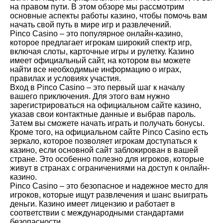
на правом пути. В этом обзоре мы рассмотрим
основные аспекты работы казино, чтобы помочь вам
начать свой путь в мире игр и развлечений.
Pinco Casino – это популярное онлайн-казино,
которое предлагает игрокам широкий спектр игр,
включая слоты, карточные игры и рулетку. Казино
имеет официальный сайт, на котором вы можете
найти все необходимые информацию о играх,
правилах и условиях участия.
Вход в Pinco Casino – это первый шаг к началу
вашего приключения. Для этого вам нужно
зарегистрироваться на официальном сайте казино,
указав свои контактные данные и выбрав пароль.
Затем вы сможете начать играть и получать бонусы.
Кроме того, на официальном сайте Pinco Casino есть
зеркало, которое позволяет игрокам доступаться к
казино, если основной сайт заблокирован в вашей
стране. Это особенно полезно для игроков, которые
живут в странах с ограничениями на доступ к онлайн-
казино.
Pinco Casino – это безопасное и надежное место для
игроков, которые ищут развлечения и шанс выиграть
деньги. Казино имеет лицензию и работает в
соответствии с международными стандартами
безопасности.