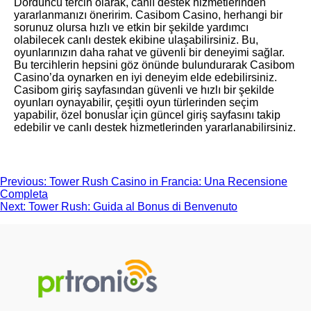
Dördüncü tercih olarak, canlı destek hizmetlerinden
yararlanmanızı öneririm. Casibom Casino, herhangi bir
sorunuz olursa hızlı ve etkin bir şekilde yardımcı
olabilecek canlı destek ekibine ulaşabilirsiniz. Bu,
oyunlarınızın daha rahat ve güvenli bir deneyimi sağlar.
Bu tercihlerin hepsini göz önünde bulundurarak Casibom
Casino’da oynarken en iyi deneyim elde edebilirsiniz.
Casibom giriş sayfasından güvenli ve hızlı bir şekilde
oyunları oynayabilir, çeşitli oyun türlerinden seçim
yapabilir, özel bonuslar için güncel giriş sayfasını takip
edebilir ve canlı destek hizmetlerinden yararlanabilirsiniz.
Post
Previous:
Tower Rush Casino in Francia: Una Recensione
Completa
navigation
Next:
Tower Rush: Guida al Bonus di Benvenuto