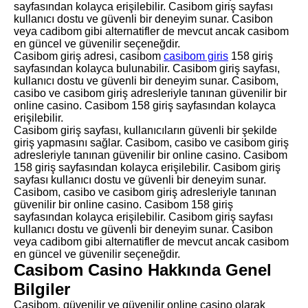
sayfasından kolayca erişilebilir. Casibom giriş sayfası
kullanıcı dostu ve güvenli bir deneyim sunar. Casibon
veya cadibom gibi alternatifler de mevcut ancak casibom
en güncel ve güvenilir seçeneğdir.
Casibom giriş adresi, casibom
casibom giris
158 giriş
sayfasından kolayca bulunabilir. Casibom giriş sayfası,
kullanıcı dostu ve güvenli bir deneyim sunar. Casibom,
casibo ve casibom giriş adresleriyle tanınan güvenilir bir
online casino. Casibom 158 giriş sayfasından kolayca
erişilebilir.
Casibom giriş sayfası, kullanıcıların güvenli bir şekilde
giriş yapmasını sağlar. Casibom, casibo ve casibom giriş
adresleriyle tanınan güvenilir bir online casino. Casibom
158 giriş sayfasından kolayca erişilebilir. Casibom giriş
sayfası kullanıcı dostu ve güvenli bir deneyim sunar.
Casibom, casibo ve casibom giriş adresleriyle tanınan
güvenilir bir online casino. Casibom 158 giriş
sayfasından kolayca erişilebilir. Casibom giriş sayfası
kullanıcı dostu ve güvenli bir deneyim sunar. Casibon
veya cadibom gibi alternatifler de mevcut ancak casibom
en güncel ve güvenilir seçeneğdir.
Casibom Casino Hakkında Genel
Bilgiler
Casibom, güvenilir ve güvenilir online casino olarak