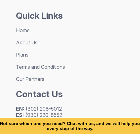
Quick Links
Home
About Us
Plans
Terms and Conditions
Our Partners
Contact Us
EN:
(302) 208-5012
ES:
(939) 220-8552
Toll Free:
(877) 778-9434
Not sure which one you need? Chat with us, and we will help you
every step of the way.
info@prtronics.com