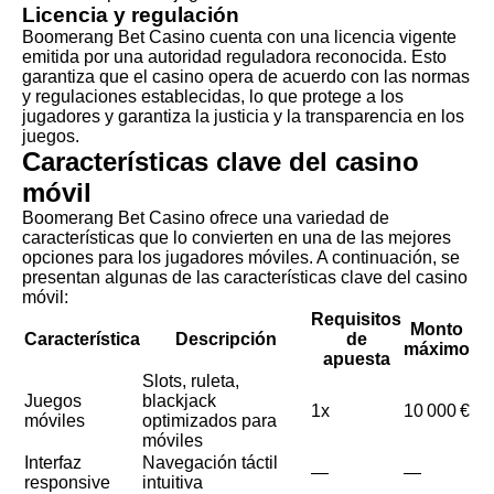
Licencia y regulación
Boomerang Bet Casino cuenta con una licencia vigente
emitida por una autoridad reguladora reconocida. Esto
garantiza que el casino opera de acuerdo con las normas
y regulaciones establecidas, lo que protege a los
jugadores y garantiza la justicia y la transparencia en los
juegos.
Características clave del casino
móvil
Boomerang Bet Casino ofrece una variedad de
características que lo convierten en una de las mejores
opciones para los jugadores móviles. A continuación, se
presentan algunas de las características clave del casino
móvil:
Requisitos
Monto
Característica
Descripción
de
máximo
apuesta
Slots, ruleta,
Juegos
blackjack
1x
10 000 €
móviles
optimizados para
móviles
Interfaz
Navegación táctil
—
—
responsive
intuitiva