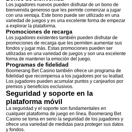
Los jugadores nuevos pueden disfrutar de un bono de
bienvenida generoso que les permite comenzar a jugar
con una ventaja. Este bono puede ser utilizado en una
variedad de juegos y es una excelente forma de empezar
a explorar la plataforma.
Promociones de recarga
Los jugadores existentes también pueden disfrutar de
promociones de recarga que les permiten aumentar sus
fondos y jugar más. Estas promociones pueden ser
utilizadas en una variedad de juegos y son una excelente
forma de mantener la emoción del juego.
Programas de fidelidad
Boomerang Bet Casino también ofrece un programa de
fidelidad que recompensa a los jugadores por su lealtad.
Los jugadores pueden acumular puntos y canjearlos por
premios y beneficios exclusivos.
Seguridad y soporte en la
plataforma móvil
La seguridad y el soporte son fundamentales en
cualquier plataforma de juego en línea. Boomerang Bet
Casino se toma en serio la seguridad de los jugadores y
ofrece una variedad de medidas para proteger sus datos
y fondos.