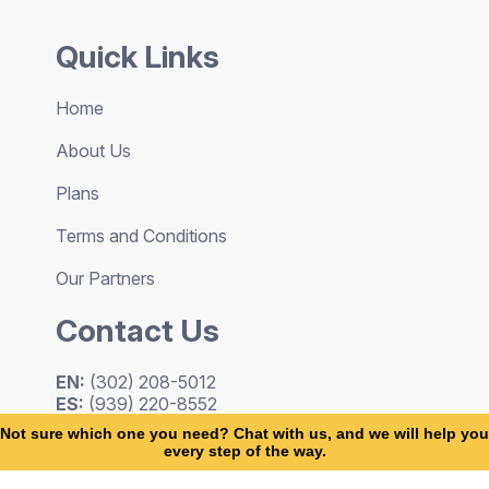
Quick Links
Home
About Us
Plans
Terms and Conditions
Our Partners
Contact Us
EN:
(302) 208-5012
ES:
(939) 220-8552
Toll Free:
(877) 778-9434
Not sure which one you need? Chat with us, and we will help you
every step of the way.
info@prtronics.com