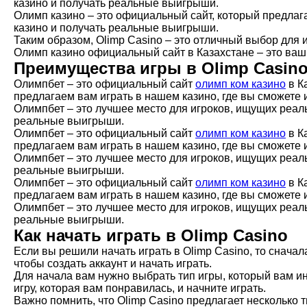
казино и получать реальные выигрыши.
Олимп казино – это официальный сайт, который предлага
казино и получать реальные выигрыши.
Таким образом, Olimp Casino – это отличный выбор для
Олимп казино официальный сайт в Казахстане – это ва
Преимущества игры в Olimp Casin
Олимпбет – это официальный сайт
олимп ком казино
в К
предлагаем вам играть в нашем казино, где вы сможете
Олимпбет – это лучшее место для игроков, ищущих реал
реальные выигрыши.
Олимпбет – это официальный сайт
олимп ком казино
в К
предлагаем вам играть в нашем казино, где вы сможете
Олимпбет – это лучшее место для игроков, ищущих реал
реальные выигрыши.
Олимпбет – это официальный сайт
олимп ком казино
в К
предлагаем вам играть в нашем казино, где вы сможете
Олимпбет – это лучшее место для игроков, ищущих реал
реальные выигрыши.
Как начать играть в Olimp Casino
Если вы решили начать играть в Olimp Casino, то снача
чтобы создать аккаунт и начать играть.
Для начала вам нужно выбрать тип игры, который вам ин
игру, которая вам понравилась, и начните играть.
Важно помнить, что Olimp Casino предлагает несколько 