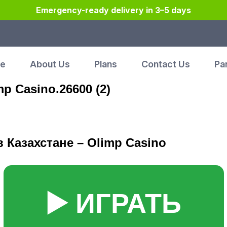
Emergency-ready delivery in 3–5 days
e
About Us
Plans
Contact Us
Pa
p Casino.26600 (2)
Казахстане – Olimp Casino
▶️ ИГРАТЬ