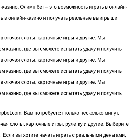
казино. Олимп бет – это возможность играть в онлайн-
ть в онлайн-казино и получать реальные выигрыши.
 включая слоты, карточные игры и другие. Мы
 казино, где вы сможете испытать удачу и получить
 включая слоты, карточные игры и другие. Мы
 казино, где вы сможете испытать удачу и получить
 включая слоты, карточные игры и другие. Мы
 казино, где вы сможете испытать удачу и получить
pbet.com. Вам потребуется только несколько минут,
чая слоты, карточные игры, рулетку и другие. Выберите
. Если вы хотите начать играть с реальными деньгами,