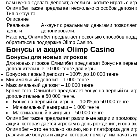
вам нужно сделать депозит, а если вы хотите играть с и
Олимпбет также предлагает несколько способов депозита
Тип аккаунта
Описание
Реальные
Аккаунт с реальными деньгами позволяет 
деньги
депонировали.
Наконец, Олимпбет предлагает несколько способов подде
обратиться к поддержке Olimp Casino.
Бонусы и акции Olimp Casino
Бонусы для новых игроков
Для новых игроков Олимпбет предлагает бонус на первый 
дополнительные 10 000 тенге для игры.
Бонус на первый депозит – 100% до 10 000 тенге
Минимальный депозит – 1 000 тенге
Максимальный депозит – 10 000 тенге
Кроме того, Олимпбет предлагает бонус на первый выигры
дополнительные 50 000 тенге.
Бонус на первый выигрыш – 100% до 50 000 тенге
Минимальный выигрыш – 1 000 тенге
Максимальный выигрыш – 50 000 тенге
Олимпбет также предлагает различные акции и промокод
акция, которая дается игрокам в день рождения, и она в
Олимпбет – это не только казино, но и платформа для 
различные бонусы и акции, которые помогут им начать и