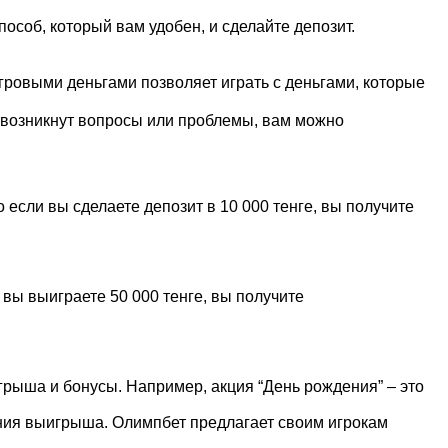
особ, который вам удобен, и сделайте депозит.
игровыми деньгами позволяет играть с деньгами, которые
с возникнут вопросы или проблемы, вам можно
 если вы сделаете депозит в 10 000 тенге, вы получите
 вы выиграете 50 000 тенге, вы получите
рыша и бонусы. Например, акция “День рождения” – это
ения выигрыша. Олимпбет предлагает своим игрокам