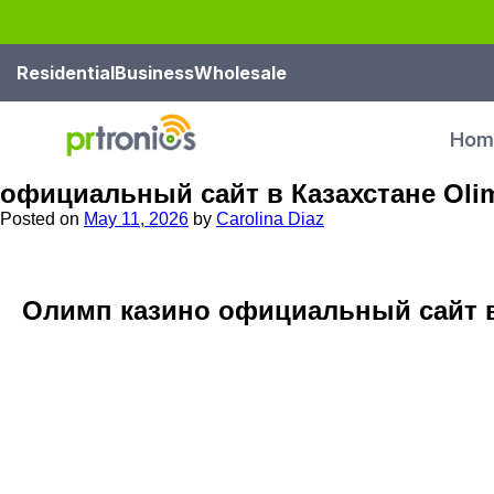
Residential
Business
Wholesale
Hom
официальный сайт в Казахстане Olim
Posted on
May 11, 2026
by
Carolina Diaz
Олимп казино официальный сайт в 