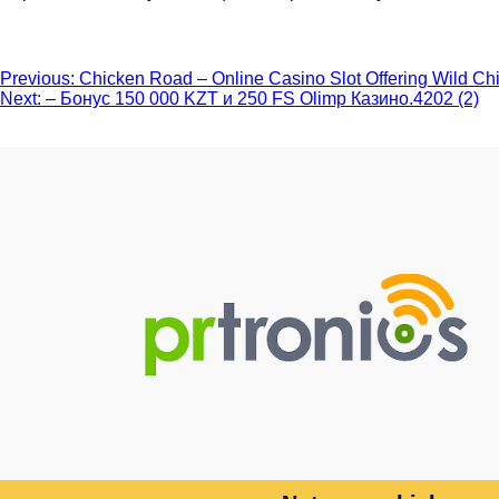
Post
Previous:
Chicken Road – Online Casino Slot Offering Wild C
Next:
– Бонус 150 000 KZT и 250 FS Olimp Казино.4202 (2)
navigation