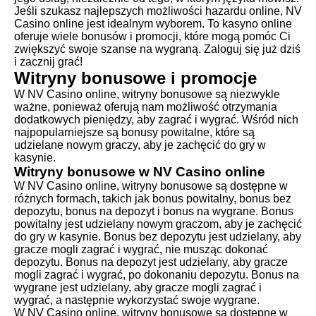
Jeśli szukasz najlepszych możliwości hazardu online, NV
Casino online jest idealnym wyborem. To kasyno online
oferuje wiele bonusów i promocji, które mogą pomóc Ci
zwiększyć swoje szanse na wygraną. Zaloguj się już dziś
i zacznij grać!
Witryny bonusowe i promocje
W NV Casino online, witryny bonusowe są niezwykle
ważne, ponieważ oferują nam możliwość otrzymania
dodatkowych pieniędzy, aby zagrać i wygrać. Wśród nich
najpopularniejsze są bonusy powitalne, które są
udzielane nowym graczy, aby je zachęcić do gry w
kasynie.
Witryny bonusowe w NV Casino online
W NV Casino online, witryny bonusowe są dostępne w
różnych formach, takich jak bonus powitalny, bonus bez
depozytu, bonus na depozyt i bonus na wygrane. Bonus
powitalny jest udzielany nowym graczom, aby je zachęcić
do gry w kasynie. Bonus bez depozytu jest udzielany, aby
gracze mogli zagrać i wygrać, nie musząc dokonać
depozytu. Bonus na depozyt jest udzielany, aby gracze
mogli zagrać i wygrać, po dokonaniu depozytu. Bonus na
wygrane jest udzielany, aby gracze mogli zagrać i
wygrać, a następnie wykorzystać swoje wygrane.
W NV Casino online, witryny bonusowe są dostępne w