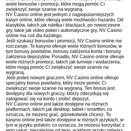
wiele bonusów i promocji, które mogą pomóc Ci
zwiększyć swoje szanse na wygraną.
NV Casino online jest jednym z najpopularniejszych
kasyn online, które oferują wiele możliwości hazardu. Od
klasyków, takich jak ruletka i blackjack, po nowoczesne
gry, takie jak video poker i automatyczne gry, NV Casino
online ma coś dla każdego.
Jeśli szukasz bonusów i promocji, NV Casino online nie
rozczaruje. To kasyno oferuje wiele różnych bonusów, w
tym bonusy powitalne, bonusy załóżenia konta i bonusy
załóżenia depozytów. Ponadto, NV Casino online oferuje
wiele różnych promocji, takich jak turnieje i wydarzenia,
które mogą pomóc Ci zwiększyć swoje szanse na
wygraną.
Jeśli jesteś nowym graczem, NV Casino online oferuje
specjalny bonus powitalny, który może pomóc Ci
zwiększyć swoje szanse na wygraną. Ten bonus jest
dostępny dla nowych graczy, którzy zdecydują się
zalogować się na konto i zrobić depozyt.
NV Casino online jest także dostępne na różnych
platformach, takich jak desktop, tablet i smartfon, co
oznacza, że możesz grać, gdziekolwiek chcesz. To
kasyno online jest także dostępne w różnych językach, w
tym w języku polskim, co oznacza, że możesz korzystać z
jego usług, niezależnie od tego, w którym języku mówisz.