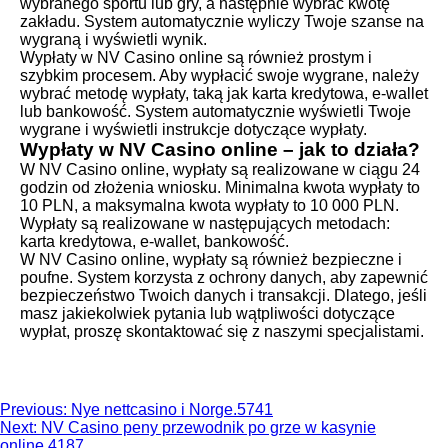
wybranego sportu lub gry, a następnie wybrać kwotę
zakładu. System automatycznie wyliczy Twoje szanse na
wygraną i wyświetli wynik.
Wypłaty w NV Casino online są również prostym i
szybkim procesem. Aby wypłacić swoje wygrane, należy
wybrać metodę wypłaty, taką jak karta kredytowa, e-wallet
lub bankowość. System automatycznie wyświetli Twoje
wygrane i wyświetli instrukcje dotyczące wypłaty.
Wypłaty w NV Casino online – jak to działa?
W NV Casino online, wypłaty są realizowane w ciągu 24
godzin od złożenia wniosku. Minimalna kwota wypłaty to
10 PLN, a maksymalna kwota wypłaty to 10 000 PLN.
Wypłaty są realizowane w następujących metodach:
karta kredytowa, e-wallet, bankowość.
W NV Casino online, wypłaty są również bezpieczne i
poufne. System korzysta z ochrony danych, aby zapewnić
bezpieczeństwo Twoich danych i transakcji. Dlatego, jeśli
masz jakiekolwiek pytania lub wątpliwości dotyczące
wypłat, proszę skontaktować się z naszymi specjalistami.
Post
Previous:
Nye nettcasino i Norge.5741
Next:
NV Casino peny przewodnik po grze w kasynie
navigation
online.4187