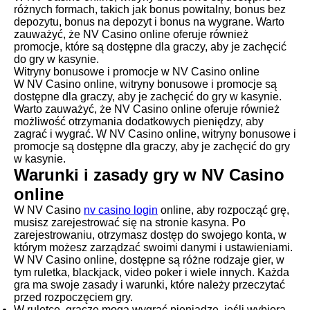
różnych formach, takich jak bonus powitalny, bonus bez
depozytu, bonus na depozyt i bonus na wygrane. Warto
zauważyć, że NV Casino online oferuje również
promocje, które są dostępne dla graczy, aby je zachęcić
do gry w kasynie.
Witryny bonusowe i promocje w NV Casino online
W NV Casino online, witryny bonusowe i promocje są
dostępne dla graczy, aby je zachęcić do gry w kasynie.
Warto zauważyć, że NV Casino online oferuje również
możliwość otrzymania dodatkowych pieniędzy, aby
zagrać i wygrać. W NV Casino online, witryny bonusowe i
promocje są dostępne dla graczy, aby je zachęcić do gry
w kasynie.
Warunki i zasady gry w NV Casino
online
W NV Casino
nv casino login
online, aby rozpocząć grę,
musisz zarejestrować się na stronie kasyna. Po
zarejestrowaniu, otrzymasz dostęp do swojego konta, w
którym możesz zarządzać swoimi danymi i ustawieniami.
W NV Casino online, dostępne są różne rodzaje gier, w
tym ruletka, blackjack, video poker i wiele innych. Każda
gra ma swoje zasady i warunki, które należy przeczytać
przed rozpoczęciem gry.
W ruletce, gracze mogą wygrać pieniądze, jeśli wybiorą