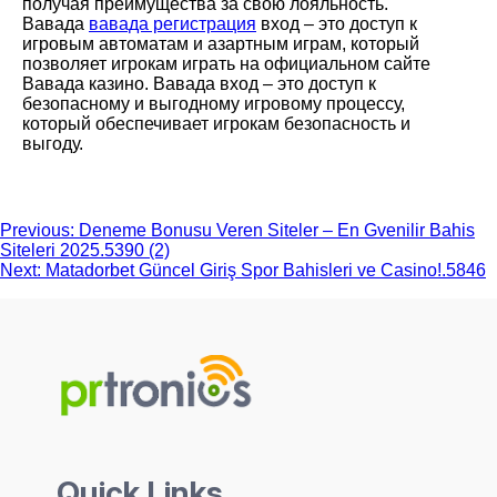
получая преимущества за свою лояльность.
Вавада
вавада регистрация
вход – это доступ к
игровым автоматам и азартным играм, который
позволяет игрокам играть на официальном сайте
Вавада казино. Вавада вход – это доступ к
безопасному и выгодному игровому процессу,
который обеспечивает игрокам безопасность и
выгоду.
Post
Previous:
Deneme Bonusu Veren Siteler – En Gvenilir Bahis
Siteleri 2025.5390 (2)
navigation
Next:
Matadorbet Güncel Giriş Spor Bahisleri ve Casino!.5846
Quick Links