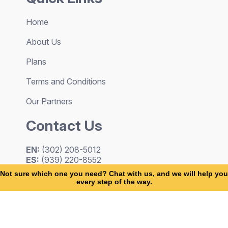
Home
About Us
Plans
Terms and Conditions
Our Partners
Contact Us
EN:
(302) 208-5012
ES:
(939) 220-8552
Toll Free:
(877) 778-9434
Not sure which one you need? Chat with us, and we will help you
every step of the way.
info@prtronics.com
1111B S Governors Ave
STE 3251 Dover, DE