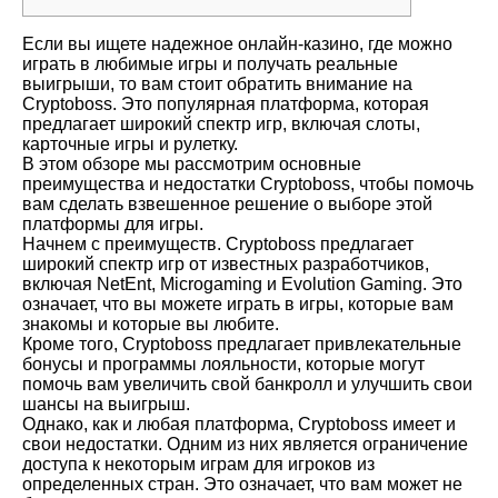
Если вы ищете надежное онлайн-казино, где можно
играть в любимые игры и получать реальные
выигрыши, то вам стоит обратить внимание на
Cryptoboss. Это популярная платформа, которая
предлагает широкий спектр игр, включая слоты,
карточные игры и рулетку.
В этом обзоре мы рассмотрим основные
преимущества и недостатки Cryptoboss, чтобы помочь
вам сделать взвешенное решение о выборе этой
платформы для игры.
Начнем с преимуществ. Cryptoboss предлагает
широкий спектр игр от известных разработчиков,
включая NetEnt, Microgaming и Evolution Gaming. Это
означает, что вы можете играть в игры, которые вам
знакомы и которые вы любите.
Кроме того, Cryptoboss предлагает привлекательные
бонусы и программы лояльности, которые могут
помочь вам увеличить свой банкролл и улучшить свои
шансы на выигрыш.
Однако, как и любая платформа, Cryptoboss имеет и
свои недостатки. Одним из них является ограничение
доступа к некоторым играм для игроков из
определенных стран. Это означает, что вам может не