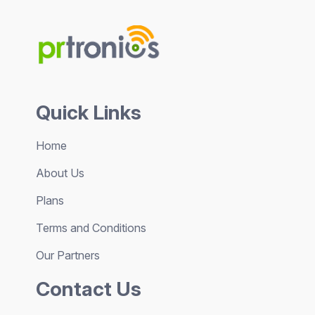
Quick Links
Home
About Us
Plans
Terms and Conditions
Our Partners
Contact Us