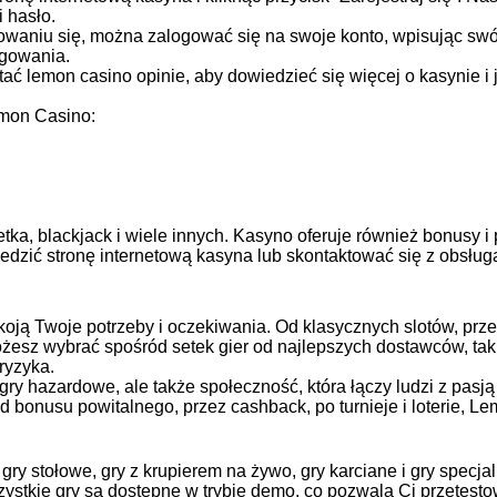
i hasło.
waniu się, można zalogować się na swoje konto, wpisując swój 
ogowania.
ć lemon casino opinie, aby dowiedzieć się więcej o kasynie i 
emon Casino:
letka, blackjack i wiele innych. Kasyno oferuje również bonusy
zić stronę internetową kasyna lub skontaktować się z obsługą 
oją Twoje potrzeby i oczekiwania. Od klasycznych slotów, prz
żesz wybrać spośród setek gier od najlepszych dostawców, taki
ryzyka.
ry hazardowe, ale także społeczność, która łączy ludzi z pasją 
 bonusu powitalnego, przez cashback, po turnieje i loterie, 
ry stołowe, gry z krupierem na żywo, gry karciane i gry specjaln
szystkie gry są dostępne w trybie demo, co pozwala Ci przetest