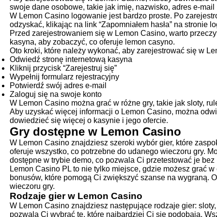
swoje dane osobowe, takie jak imię, nazwisko, adres e-mail 
W Lemon Casino logowanie jest bardzo proste. Po zarejestro
odzyskać, klikając na link “Zapomniałem hasła” na stronie l
Przed zarejestrowaniem się w Lemon Casino, warto przeczyta
kasyna, aby zobaczyć, co oferuje lemon casyno.
Oto kroki, które należy wykonać, aby zarejestrować się w L
Odwiedź stronę internetową kasyna
Kliknij przycisk “Zarejestruj się”
Wypełnij formularz rejestracyjny
Potwierdź swój adres e-mail
Zaloguj się na swoje konto
W Lemon Casino można grać w różne gry, takie jak sloty, ru
Aby uzyskać więcej informacji o Lemon Casino, można odwied
dowiedzieć się więcej o kasynie i jego ofercie.
Gry dostępne w Lemon Casino
W Lemon Casino znajdziesz szeroki wybór gier, które zaspok
oferuje wszystko, co potrzebne do udanego wieczoru gry. Mo
dostępne w trybie demo, co pozwala Ci przetestować je bez 
Lemon Casino PL to nie tylko miejsce, gdzie możesz grać w g
bonusów, które pomogą Ci zwiększyć szanse na wygraną. Od
wieczoru gry.
Rodzaje gier w Lemon Casino
W Lemon Casino znajdziesz następujące rodzaje gier: sloty, g
pozwala Ci wybrać te, które najbardziej Ci się podobają. W