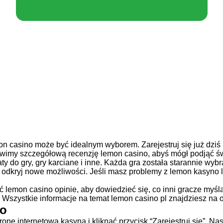
emon casino może być idealnym wyborem. Zarejestruj się już dziś
tawimy szczegółową recenzję lemon casino, abyś mógł podjąć 
ty do gry, gry karciane i inne. Każda gra została starannie wy
 odkryj nowe możliwości. Jeśli masz problemy z lemon kasyno log
 lemon casino opinie, aby dowiedzieć się, co inni gracze myśl
Wszystkie informacje na temat lemon casino pl znajdziesz na ofi
no
nę internetową kasyna i kliknąć przycisk “Zarejestruj się”. Nas