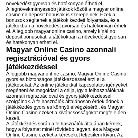
növekedést gyorsan és hatékonyan érheti el.
A legnövekményesebb játékok között a magyar online
casino no deposit bonusok is szerepelnek. Ezek a
bonusok segítenek a játékok kezdeti folyamata, és a
játékokban a növekedést gyorsan és hatékonyan érheti
el. A legjobb magyar online casino, amely kínál no
deposit bonusokat, a játékokban a növekedést gyorsan
és hatékonyan érheti el.
Magyar Online Casino azonnali
regisztrációval és gyors
játékkezdéssel
A legjobb magyar online casino, Magyar Online Casino,
gyors és biztonságos játékkezdéssel érzi el a
játékosokat. Az online játékokkal kapcsolatos igényeket
megérteni és megoldani a célja, így a felhasználóknak
azonnali regisztrációval és gyors játékkézdéssel
szolgálnak. A felhasználók általánosan érdeklődnek a
játékkézdés gyors és könnyű elvégzéséről, és Magyar
Online Casino ezeket a kíváncsosságokat megfelelően
kezeli.
A játékkézdés során a felhasználók általában kérnek,
hogy a folyamat minél rövidebb legyen, és a Magyar
Online Casino ezeket a kéréseket teljesíteni kíván. Az