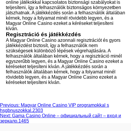
online játékokkal kapcsolatos biztonsági szabályokat is
teljesíteni, így a felhasználók biztonságos környezetben
játszhatnak. A játékkézdés során a felhasználók általában
kérnek, hogy a folyamat minél rövidebb legyen, és a
Magyar Online Casino ezeket a kéréseket teljesíteni
kíván.
Regisztráció és játékkézdés
A Magyar Online Casino azonnali regisztrációt és gyors
játékkézdést biztosít, így a felhasználók nem
szükségesek különböző lépések végrehajtására. A
felhasználók általában kérnek, hogy a regisztráció minél
egyszerűbb legyen, és a Magyar Online Casino ezeket a
kéréseket teljesíteni kíván. A játékkézdés során a
felhasználók általában kérnek, hogy a folyamat minél
rövidebb legyen, és a Magyar Online Casino ezeket a
kéréseket teljesíteni kíván.
Post
Previous:
Magyar Online Casino VIP programokkal s
hsgbnuszokkal.2303
navigation
Next:
Gama Casino Online – официальный сайт – вход и
зеркало.1465