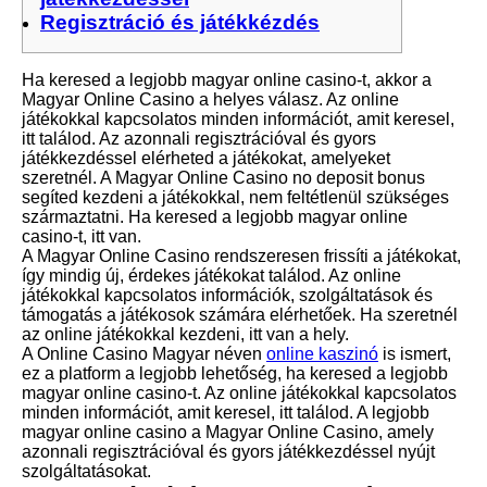
Regisztráció és játékkézdés
Ha keresed a legjobb magyar online casino-t, akkor a
Magyar Online Casino a helyes válasz. Az online
játékokkal kapcsolatos minden információt, amit keresel,
itt találod. Az azonnali regisztrációval és gyors
játékkezdéssel elérheted a játékokat, amelyeket
szeretnél. A Magyar Online Casino no deposit bonus
segíted kezdeni a játékokkal, nem feltétlenül szükséges
származtatni. Ha keresed a legjobb magyar online
casino-t, itt van.
A Magyar Online Casino rendszeresen frissíti a játékokat,
így mindig új, érdekes játékokat találod. Az online
játékokkal kapcsolatos információk, szolgáltatások és
támogatás a játékosok számára elérhetőek. Ha szeretnél
az online játékokkal kezdeni, itt van a hely.
A Online Casino Magyar néven
online kaszinó
is ismert,
ez a platform a legjobb lehetőség, ha keresed a legjobb
magyar online casino-t. Az online játékokkal kapcsolatos
minden információt, amit keresel, itt találod. A legjobb
magyar online casino a Magyar Online Casino, amely
azonnali regisztrációval és gyors játékkezdéssel nyújt
szolgáltatásokat.