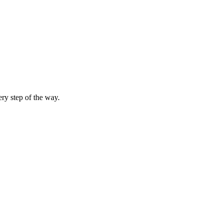
ry step of the way.