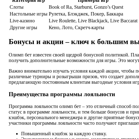
Категория игр
Примеры игр
Слоты
Book of Ra, Starburst, Gonzo’s Quest
Настольные игры
Рулетка, Блэкджек, Покер, Баккара
Live-казино
Live Roulette, Live Blackjack, Live Baccarat
Другие игры
Кено, Лото, Скретч-карты
Бонусы и акции – ключ к большим 
Олимп бет известен своей щедрой бонусной политикой. Пла
получить дополнительные возможности для игры. Это могут
Важно внимательно изучать условия каждой акции, чтобы по
различные турниры и розыгрыши призов, что создает дополн
предлагающую постоянным клиентам выгодные условия иг
Преимущества программы лояльности
Программа лояльности олимп бет – это отличный способ по
статус в программе лояльности, и тем больше бонусов и п
кэшбэк, персонального менеджера и другие приятные бонус
участники программы лояльности часто получают приглаше
Повышенный кэшбэк за каждую ставку.