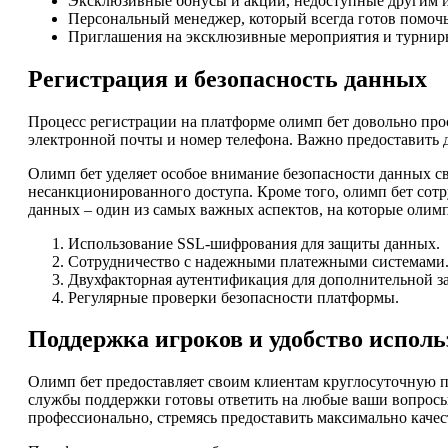
Эксклюзивные бонусы и акции, недоступные другим 
Персональный менеджер, который всегда готов помочь
Приглашения на эксклюзивные мероприятия и турнир
Регистрация и безопасность данных
Процесс регистрации на платформе олимп бет довольно прост
электронной почты и номер телефона. Важно предоставить 
Олимп бет уделяет особое внимание безопасности данных 
несанкционированного доступа. Кроме того, олимп бет со
данных – один из самых важных аспектов, на которые олимп
Использование SSL-шифрования для защиты данных.
Сотрудничество с надежными платежными системами
Двухфакторная аутентификация для дополнительной з
Регулярные проверки безопасности платформы.
Поддержка игроков и удобство испол
Олимп бет предоставляет своим клиентам круглосуточную п
службы поддержки готовы ответить на любые ваши вопросы 
профессионально, стремясь предоставить максимально каче