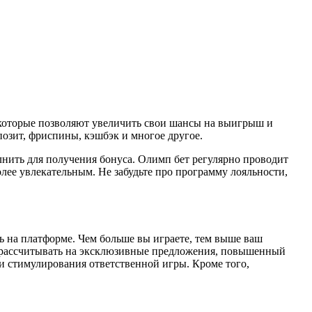
 которые позволяют увеличить свои шансы на выигрыш и
озит, фриспины, кэшбэк и многое другое.
лнить для получения бонуса. Олимп бет регулярно проводит
лее увлекательным. Не забудьте про программу лояльности,
 на платформе. Чем больше вы играете, тем выше ваш
т рассчитывать на эксклюзивные предложения, повышенный
и стимулирования ответственной игры. Кроме того,