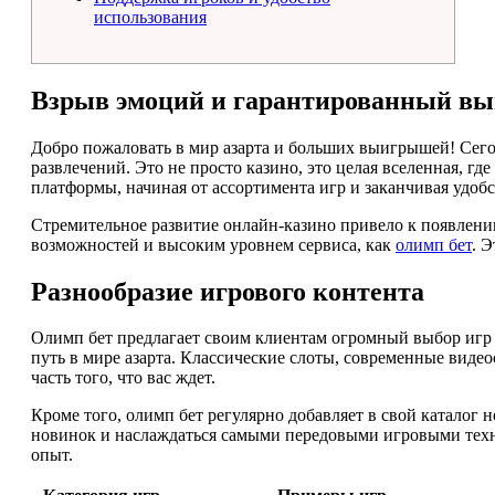
использования
Взрыв эмоций и гарантированный выиг
Добро пожаловать в мир азарта и больших выигрышей! Сег
развлечений. Это не просто казино, это целая вселенная, г
платформы, начиная от ассортимента игр и заканчивая удоб
Стремительное развитие онлайн-казино привело к появлени
возможностей и высоким уровнем сервиса, как
олимп бет
. 
Разнообразие игрового контента
Олимп бет предлагает своим клиентам огромный выбор игр 
путь в мире азарта. Классические слоты, современные виде
часть того, что вас ждет.
Кроме того, олимп бет регулярно добавляет в свой каталог 
новинок и наслаждаться самыми передовыми игровыми техн
опыт.