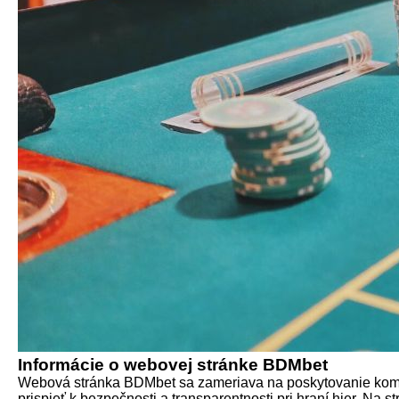
Informácie o webovej stránke BDMbet
Webová stránka BDMbet sa zameriava na poskytovanie komple
prispieť k bezpečnosti a transparentnosti pri hraní hier. Na