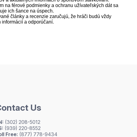
m na férové podmienky a ochranu užívateľských dát sa
šuje ich šance na úspech.
vané články a recenzie zaručujú, že hráči budú vždy
 informácií a odporúčaní.
Contact Us
N:
(302) 208-5012
S:
(939) 220-8552
oll Free:
(877) 778-9434