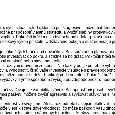
rôznych situáciách. Tí, ktorí sú príliš agresívni, môžu mať tende
možné prispôsobiť vlastnú stratégiu a využiť slabiny protivníkov
sciplína. Pokročilí hráči musia byť schopní odolať pokušeniu ri
celkový výkon pri stole. Udržiavanie pokoja a sústredenia je 
e pokročilých hráčov od nováčikov. Bez správneho plánovania a 
hotní investovať do pokru, a striktne sa ho držať. Pokročilí hráči 
sti od aktuálneho stavu bankrollu.
e s rôznymi úrovňami zručností. Nie každý pot je potrebné vyhrať;
ov, a vyhodnotiť, či sú vaše investície v súlade s pravdepodo
ov môže pomôcť udržať bankroll pod kontrolou. Pokročilí hráči s
dané výdavky. Týmto spôsobom zvyšujú pravdepodobnosť dlhodob
 hráči využívajú, je variabilita stávok. Schopnosť prispôsobiť výš
níci pasívni, môžete zvýšiť agresivitu a zvyšovať stávky na siln
f.
stentnosť vo svojej hre. Ak sa rozhodnete častejšie bluffovať, ma
ôže viesť k strate dôveryhodnosti, čo môže poškodiť vašu dlhod
dôvodoch a nie na náhodných pocitoch. Analýza predchádzajúc