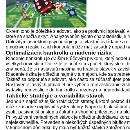
Okrem toho je dôležité sledovať, ako sa protivníci správajú v 
ktoré sa snažia skryť. Analyzovaním týchto charakteristík je 
Dôležitým aspektom psychológie je aj vlastné ovládanie a di
emočných reakcií a ich kontrola môže mať zásadný dopad na 
Optimalizácia bankrollu a riadenie rizika
Riadenie bankrollu je ďalším kľúčovým prvkom, ktorý oddeľuj
všetkých investícií. Dôležité je určiť si rozpočet, ktorý ste oc
znamená, že si nastavujú maximálnu hranicu stávok v závislo
Riadenie rizika je dôležité najmä v turnajoch, kde sa stretnet
Taktiež sa odporúča sledovať, ako často sa zúčastňujete pot
Nastavenie jasných pravidiel pre výber a reinvestovanie zisk
výdavky, reinvestície do bankrollu a rezervy na nepredví
Taktické stratégie a variabilita stávok
Jednou z najdôležitejších taktických stratégií, ktoré pokročilí
môže zásadne ovplyvniť výsledok hry. Napríklad, ak sú protiv
zvoliť pasívnejší prístup a čakať na vhodné príležitosti na bluf
Pri využívaní variabilných stávok je dôležité dodržiavať konzi
najefektívnejšie. Prevedenie niekoľkých úspešných bluffov m
V konečnom dôsledku by mala byť každá stávka založená na 