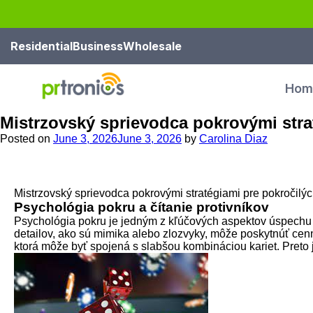
Residential
Business
Wholesale
Hom
Mistrzovský sprievodca pokrovými stra
Posted on
June 3, 2026
June 3, 2026
by
Carolina Diaz
Mistrzovský sprievodca pokrovými stratégiami pre pokročilý
Psychológia pokru a čítanie protivníkov
Psychológia pokru je jedným z kľúčových aspektov úspechu v t
detailov, ako sú mimika alebo zlozvyky, môže poskytnúť cenn
ktorá môže byť spojená s slabšou kombináciou kariet. Preto j