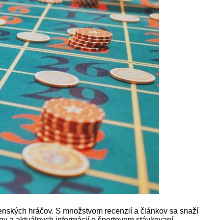
nských hráčov. S množstvom recenzií a článkov sa snaží
mov a aktuálnych informácií o športovom stávkovaní.