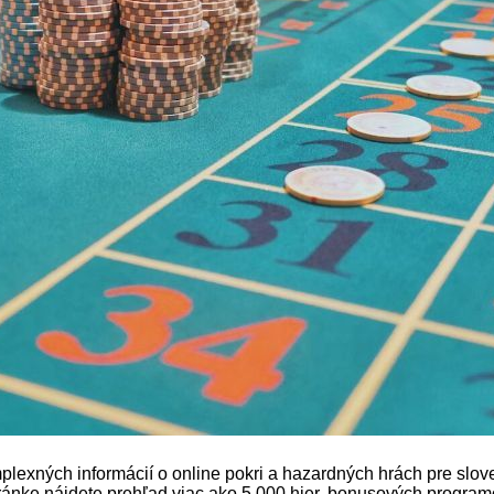
xných informácií o online pokri a hazardných hrách pre slove
 stránke nájdete prehľad viac ako 5 000 hier, bonusových progra