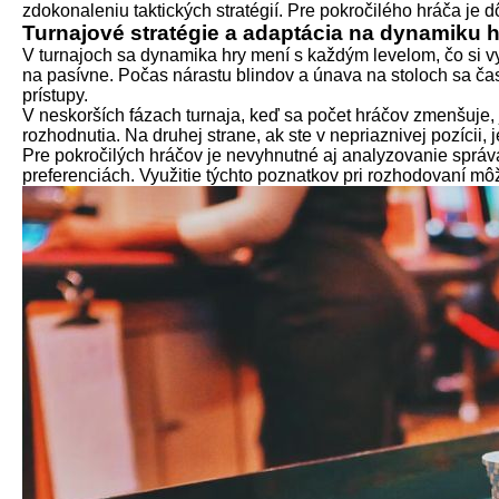
zdokonaleniu taktických stratégií. Pre pokročilého hráča je 
Turnajové stratégie a adaptácia na dynamiku h
V turnajoch sa dynamika hry mení s každým levelom, čo si vy
na pasívne. Počas nárastu blindov a únava na stoloch sa čast
prístupy.
V neskorších fázach turnaja, keď sa počet hráčov zmenšuje, j
rozhodnutia. Na druhej strane, ak ste v nepriaznivej pozícii
Pre pokročilých hráčov je nevyhnutné aj analyzovanie správa
preferenciách. Využitie týchto poznatkov pri rozhodovaní mô