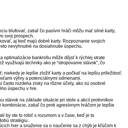
nciu blufovať, zatiaľ čo pasívni hráči môžu mať silné karty,
 vo svoj prospech.
skovať, aj keď majú dobré karty. Rozpoznanie svojich
preto nevyhnutné na dosiahnutie úspechu.
optimalizácie bankrollu môže dôjsť k rýchlej strate
tiež využívajú techniky ako je “stropovanie stávok”, čo
 niekedy je lepšie zložiť karty a počkať na lepšiu príležitosť.
bnosťami výhry a potenciálnymi odmenami.
i často rozdelia zisky na rôzne účely, ako sú osobné
ého úspechu v hre.
ku stávok na základe situácie pri stole a akcií protivníkov
é kombinácie, zatiaľ čo proti agresívnym hráčom je lepšie
li by ste to robiť s rozumom a v čase, keď je to
obú stratégiu.
ich hier a snaženie sa o naučenie sa z chýb je kľúčom k