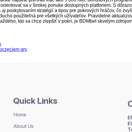
ientovať sa v širokej ponuke dostupných platforiem. S dôrazo
 aj poskytovaním stratégií a tipov pre pokrových hráčov, čo zvy
oducho použiteľná pre všetkých užívateľov. Pravidelne aktualizo
aždého, kto sa chce zlepšiť v pokri, je BDMbet skvelým zdrojom
n
oczęciem gry
Quick Links
Home
E
E
About Us
T