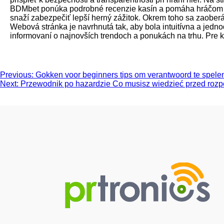
BDMbet ponúka podrobné recenzie kasín a pomáha hráčom or
snaží zabezpečiť lepší herný zážitok. Okrem toho sa zaoberá
Webová stránka je navrhnutá tak, aby bola intuitívna a jedn
informovaní o najnovších trendoch a ponukách na trhu. Pre k
Post
Previous:
Gokken voor beginners tips om verantwoord te spele
Next:
Przewodnik po hazardzie Co musisz wiedzieć przed rozp
navigation