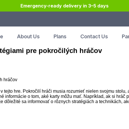
Emergency-ready delivery in 3–5 days
e
About Us
Plans
Contact Us
Pa
tégiami pre pokročilých hráčov
ch hráčov
ejto hre. Pokročilí hráči musia rozumieť nielen svojmu stolu, a
é informácie o tom, aké karty môžu mať. Napríklad, ak si hráč p
e dôležité sa informovať o rôznych stratégiách a technikách, ak