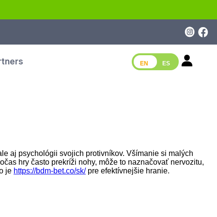
rtners
EN
ES
le aj psychológii svojich protivníkov. Všímanie si malých
očas hry často prekríži nohy, môže to naznačovať nervozitu,
o je
https://bdm-bet.co/sk/
pre efektívnejšie hranie.