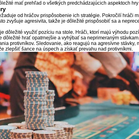
dôležité mať prehľad o všetkých predchádzajúcich aspektoch hry
ry
žaduje od hráčov prispôsobenie ich stratégie. Pokročilí hráči 
o zvyšuje agresivita, takže je dôležité prispôsobiť sa a neprec
e dôležité využiť pozíciu na stole. Hráči, ktorí majú výhodu poz
, je dôležité hrať opatrnejšie a vyhýbať sa neprimeraným stávkam
nia protivníkov. Sledovanie, ako reagujú na agresívne stávky,
že zlepšiť šance na úspech a získať prevahu nad protivníkmi.