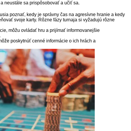
 a neustále sa prispôsobovať a učiť sa.
musia poznať, kedy je správny čas na agresívne hranie a kedy
eňovať svoje karty. Rôzne fázy turnaja si vyžadujú rôzne
ície, môžu ovládať hru a prijímať informovanejšie
.
 môže poskytnúť cenné informácie o ich hrách a