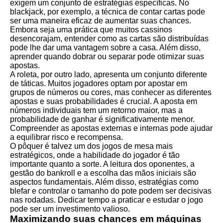
exigem um conjunto de estratégias específicas. No
blackjack, por exemplo, a técnica de contar cartas pode
ser uma maneira eficaz de aumentar suas chances.
Embora seja uma prática que muitos cassinos
desencorajam, entender como as cartas são distribuídas
pode lhe dar uma vantagem sobre a casa. Além disso,
aprender quando dobrar ou separar pode otimizar suas
apostas.
A roleta, por outro lado, apresenta um conjunto diferente
de táticas. Muitos jogadores optam por apostar em
grupos de números ou cores, mas conhecer as diferentes
apostas e suas probabilidades é crucial. A aposta em
números individuais tem um retorno maior, mas a
probabilidade de ganhar é significativamente menor.
Compreender as apostas externas e internas pode ajudar
a equilibrar risco e recompensa.
O pôquer é talvez um dos jogos de mesa mais
estratégicos, onde a habilidade do jogador é tão
importante quanto a sorte. A leitura dos oponentes, a
gestão do bankroll e a escolha das mãos iniciais são
aspectos fundamentais. Além disso, estratégias como
blefar e controlar o tamanho do pote podem ser decisivas
nas rodadas. Dedicar tempo a praticar e estudar o jogo
pode ser um investimento valioso.
Maximizando suas chances em máquinas