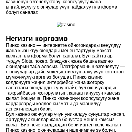
казинонун өзгөчөлүктөрү, коопсуздугу жана
ыңгайлуулугу оюнчулар үчүн пайдалуу платформа
болуп саналат.
Негизги көргөзмө
Пинко казино — интернетте ойногондарды көңүлдүү
жана кызыктуу оюндары менен тартууну максат
кылган платформа болуп саналат. Бул сайтта ар
түрдүү Slots, покер, блэкджек жана башка казино
оюндарын таба аласыз. Платформанын өзгөчөлүгү —
оюнчулар ар дайым жеңишти утуп алуу үчүн көптөгөн
мүмкүнчүлүктөргө ээ болушат. Пинко казино
колдонууга жеңил интерфейси жана жогорку
сапаттагы оюндарды сунуштайт, бул оюнчулардын
тажрыйбасын жогорулатып, канааттануусун камсыз
кылат. Кошумча, Пинко казинонун коопсуздугу жана
кардарларды колдоо кызматы да маанилүү
аспектилердин бири.
Бул казино оюнчулар үчүн уникалдуу сунуштар жасап,
ар түрдүү акциялар жана бонустар менен камсыз
кылат. Бир нече жылдардан бери иштеп келе жаткан
Пинко казино, оюнчулардын ишенимине ээ болуп,