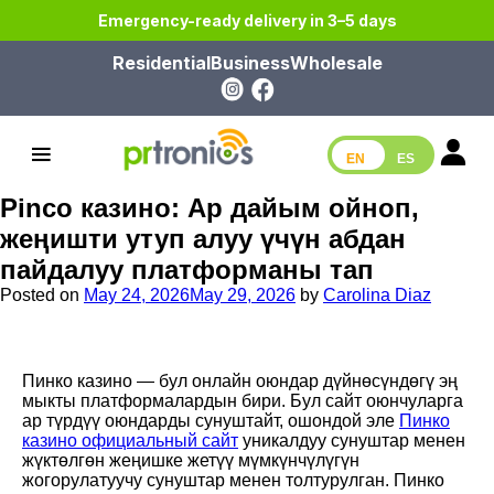
Emergency-ready delivery in 3–5 days
Residential
Business
Wholesale
EN
ES
Pinco казино: Ар дайым ойноп,
жеңишти утуп алуу үчүн абдан
пайдалуу платформаны тап
Posted on
May 24, 2026
May 29, 2026
by
Carolina Diaz
Пинко казино — бул онлайн оюндар дүйнөсүндөгү эң
мыкты платформалардын бири. Бул сайт оюнчуларга
ар түрдүү оюндарды сунуштайт, ошондой эле
Пинко
казино официальный сайт
уникалдуу сунуштар менен
жүктөлгөн жеңишке жетүү мүмкүнчүлүгүн
жогорулатуучу сунуштар менен толтурулган. Пинко