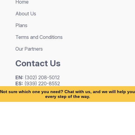
Home
About Us
Plans
Terms and Conditions
Our Partners
Contact Us
EN:
(302) 208-5012
ES:
(939) 220-8552
Toll Free:
(877) 778-9434
Not sure which one you need? Chat with us, and we will help you
every step of the way.
info@prtronics.com
1111B S Governors Ave
STE 3251 Dover, DE
19904