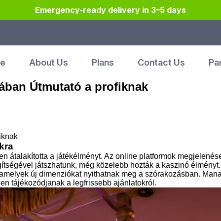
Emergency-ready delivery in 3–5 days
e
About Us
Plans
Contact Us
Pa
ágában Útmutató a profiknak
fiknak
kra
en átalakította a játékélményt. Az online platformok megjelenés
gítségével játszhatunk, még közelebb hozták a kaszinó élményt. 
k, amelyek új dimenziókat nyithatnak meg a szórakozásban. Mana
en tájékozódjanak a legfrissebb ajánlatokról.