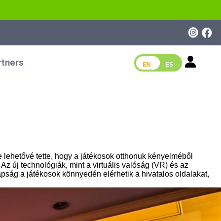
rtners
EN
ES
e lehetővé tette, hogy a játékosok otthonuk kényelméből
Az új technológiák, mint a virtuális valóság (VR) és az
pság a játékosok könnyedén elérhetik a hivatalos oldalakat,