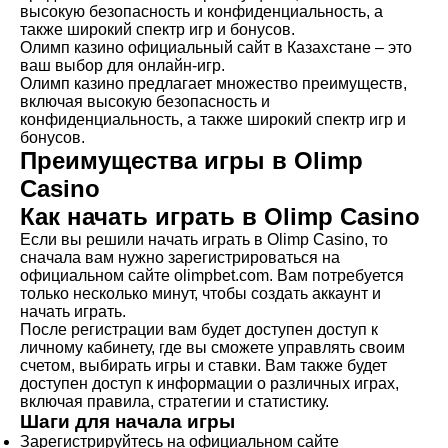
высокую безопасность и конфиденциальность, а
также широкий спектр игр и бонусов.
Олимп казино официальный сайт в Казахстане – это
ваш выбор для онлайн-игр.
Олимп казино предлагает множество преимуществ,
включая высокую безопасность и
конфиденциальность, а также широкий спектр игр и
бонусов.
Преимущества игры в Olimp
Casino
Как начать играть в Olimp Casino
Если вы решили начать играть в Olimp Casino, то
сначала вам нужно зарегистрироваться на
официальном сайте olimpbet.com. Вам потребуется
только несколько минут, чтобы создать аккаунт и
начать играть.
После регистрации вам будет доступен доступ к
личному кабинету, где вы сможете управлять своим
счетом, выбирать игры и ставки. Вам также будет
доступен доступ к информации о различных играх,
включая правила, стратегии и статистику.
Шаги для начала игры
Зарегистрируйтесь на официальном сайте