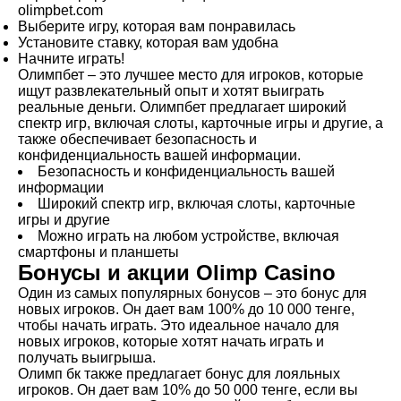
olimpbet.com
Выберите игру, которая вам понравилась
Установите ставку, которая вам удобна
Начните играть!
Олимпбет – это лучшее место для игроков, которые
ищут развлекательный опыт и хотят выиграть
реальные деньги. Олимпбет предлагает широкий
спектр игр, включая слоты, карточные игры и другие, а
также обеспечивает безопасность и
конфиденциальность вашей информации.
Безопасность и конфиденциальность вашей
информации
Широкий спектр игр, включая слоты, карточные
игры и другие
Можно играть на любом устройстве, включая
смартфоны и планшеты
Бонусы и акции Olimp Casino
Один из самых популярных бонусов – это бонус для
новых игроков. Он дает вам 100% до 10 000 тенге,
чтобы начать играть. Это идеальное начало для
новых игроков, которые хотят начать играть и
получать выигрыша.
Олимп бк также предлагает бонус для лояльных
игроков. Он дает вам 10% до 50 000 тенге, если вы