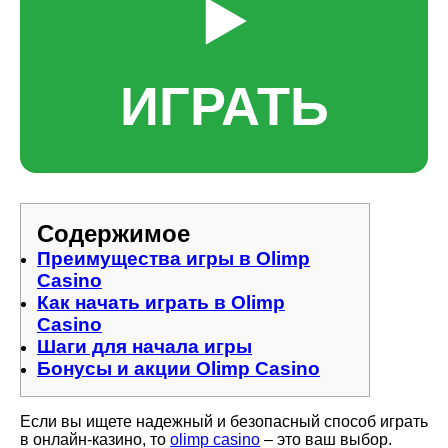
▶️
ИГРАТЬ
Содержимое
Преимущества игры в Olimp
Casino
Как начать играть в Olimp
Casino
Шаги для начала игры
Бонусы и акции Olimp Casino
Если вы ищете надежный и безопасный способ играть
в онлайн-казино, то
olimp casino
– это ваш выбор.