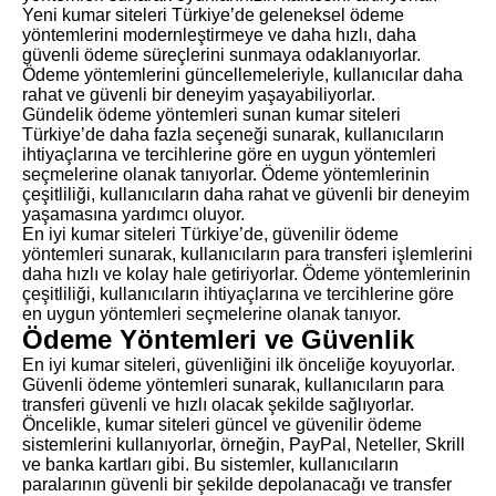
Yeni kumar siteleri Türkiye’de geleneksel ödeme
yöntemlerini modernleştirmeye ve daha hızlı, daha
güvenli ödeme süreçlerini sunmaya odaklanıyorlar.
Ödeme yöntemlerini güncellemeleriyle, kullanıcılar daha
rahat ve güvenli bir deneyim yaşayabiliyorlar.
Gündelik ödeme yöntemleri sunan kumar siteleri
Türkiye’de daha fazla seçeneği sunarak, kullanıcıların
ihtiyaçlarına ve tercihlerine göre en uygun yöntemleri
seçmelerine olanak tanıyorlar. Ödeme yöntemlerinin
çeşitliliği, kullanıcıların daha rahat ve güvenli bir deneyim
yaşamasına yardımcı oluyor.
En iyi kumar siteleri Türkiye’de, güvenilir ödeme
yöntemleri sunarak, kullanıcıların para transferi işlemlerini
daha hızlı ve kolay hale getiriyorlar. Ödeme yöntemlerinin
çeşitliliği, kullanıcıların ihtiyaçlarına ve tercihlerine göre
en uygun yöntemleri seçmelerine olanak tanıyor.
Ödeme Yöntemleri ve Güvenlik
En iyi kumar siteleri, güvenliğini ilk önceliğe koyuyorlar.
Güvenli ödeme yöntemleri sunarak, kullanıcıların para
transferi güvenli ve hızlı olacak şekilde sağlıyorlar.
Öncelikle, kumar siteleri güncel ve güvenilir ödeme
sistemlerini kullanıyorlar, örneğin, PayPal, Neteller, Skrill
ve banka kartları gibi. Bu sistemler, kullanıcıların
paralarının güvenli bir şekilde depolanacağı ve transfer