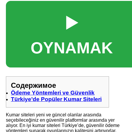
▶️
OYNAMAK
Содержимое
Ödeme Yöntemleri ve Güvenlik
Türkiye’de Popüler Kumar Siteleri
Kumar siteleri yeni ve güncel olanlar arasında
seçebileceğiniz en güvenilir platformlar arasında yer
alıyor. En iyi kumar siteleri Türkiye’de, güvenilir ödeme
yöntemleri sunarak oyunlarınızın kalitesini artırıyorlar.