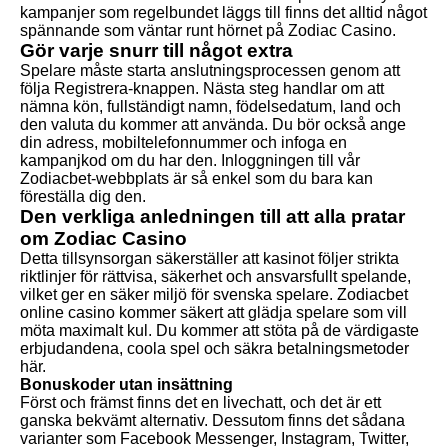
kampanjer som regelbundet läggs till finns det alltid något
spännande som väntar runt hörnet på Zodiac Casino.
Gör varje snurr till något extra
Spelare måste starta anslutningsprocessen genom att
följa Registrera-knappen. Nästa steg handlar om att
nämna kön, fullständigt namn, födelsedatum, land och
den valuta du kommer att använda. Du bör också ange
din adress, mobiltelefonnummer och infoga en
kampanjkod om du har den. Inloggningen till vår
Zodiacbet-webbplats är så enkel som du bara kan
föreställa dig den.
Den verkliga anledningen till att alla pratar
om Zodiac Casino
Detta tillsynsorgan säkerställer att kasinot följer strikta
riktlinjer för rättvisa, säkerhet och ansvarsfullt spelande,
vilket ger en säker miljö för svenska spelare. Zodiacbet
online casino kommer säkert att glädja spelare som vill
möta maximalt kul. Du kommer att stöta på de värdigaste
erbjudandena, coola spel och säkra betalningsmetoder
här.
Bonuskoder utan insättning
Först och främst finns det en livechatt, och det är ett
ganska bekvämt alternativ. Dessutom finns det sådana
varianter som Facebook Messenger, Instagram, Twitter,