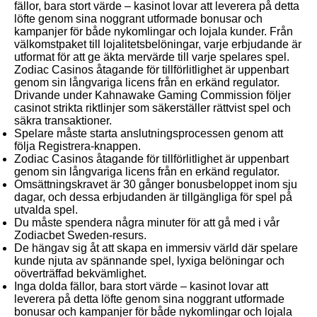
fällor, bara stort värde – kasinot lovar att leverera på detta
löfte genom sina noggrant utformade bonusar och
kampanjer för både nykomlingar och lojala kunder. Från
välkomstpaket till lojalitetsbelöningar, varje erbjudande är
utformat för att ge äkta mervärde till varje spelares spel.
Zodiac Casinos åtagande för tillförlitlighet är uppenbart
genom sin långvariga licens från en erkänd regulator.
Drivande under Kahnawake Gaming Commission följer
casinot strikta riktlinjer som säkerställer rättvist spel och
säkra transaktioner.
Spelare måste starta anslutningsprocessen genom att
följa Registrera-knappen.
Zodiac Casinos åtagande för tillförlitlighet är uppenbart
genom sin långvariga licens från en erkänd regulator.
Omsättningskravet är 30 gånger bonusbeloppet inom sju
dagar, och dessa erbjudanden är tillgängliga för spel på
utvalda spel.
Du måste spendera några minuter för att gå med i vår
Zodiacbet Sweden-resurs.
De hängav sig åt att skapa en immersiv värld där spelare
kunde njuta av spännande spel, lyxiga belöningar och
oöverträffad bekvämlighet.
Inga dolda fällor, bara stort värde – kasinot lovar att
leverera på detta löfte genom sina noggrant utformade
bonusar och kampanjer för både nykomlingar och lojala