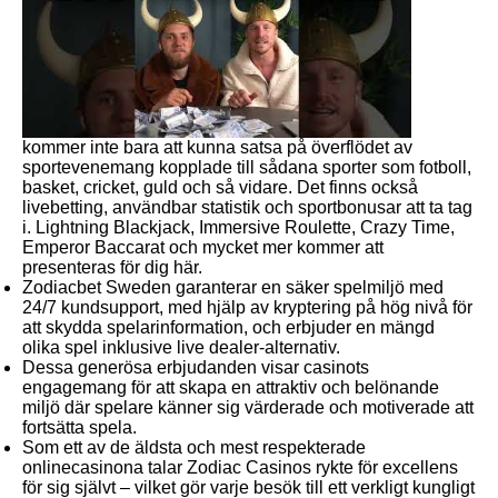
kommer inte bara att kunna satsa på överflödet av
sportevenemang kopplade till sådana sporter som fotboll,
basket, cricket, guld och så vidare. Det finns också
livebetting, användbar statistik och sportbonusar att ta tag
i. Lightning Blackjack, Immersive Roulette, Crazy Time,
Emperor Baccarat och mycket mer kommer att
presenteras för dig här.
Zodiacbet Sweden garanterar en säker spelmiljö med
24/7 kundsupport, med hjälp av kryptering på hög nivå för
att skydda spelarinformation, och erbjuder en mängd
olika spel inklusive live dealer-alternativ.
Dessa generösa erbjudanden visar casinots
engagemang för att skapa en attraktiv och belönande
miljö där spelare känner sig värderade och motiverade att
fortsätta spela.
Som ett av de äldsta och mest respekterade
onlinecasinona talar Zodiac Casinos rykte för excellens
för sig självt – vilket gör varje besök till ett verkligt kungligt