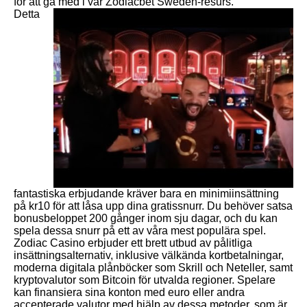
för att gå med i vår Zodiacbet Sweden-resurs.
Detta
fantastiska erbjudande kräver bara en minimiinsättning
på kr10 för att låsa upp dina gratissnurr. Du behöver satsa
bonusbeloppet 200 gånger inom sju dagar, och du kan
spela dessa snurr på ett av våra mest populära spel.
Zodiac Casino erbjuder ett brett utbud av pålitliga
insättningsalternativ, inklusive välkända kortbetalningar,
moderna digitala plånböcker som Skrill och Neteller, samt
kryptovalutor som Bitcoin för utvalda regioner. Spelare
kan finansiera sina konton med euro eller andra
accepterade valutor med hjälp av dessa metoder, som är