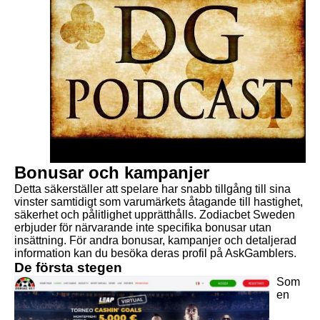
Bonusar och kampanjer
Detta säkerställer att spelare har snabb tillgång till sina
vinster samtidigt som varumärkets åtagande till hastighet,
säkerhet och pålitlighet upprätthålls. Zodiacbet Sweden
erbjuder för närvarande inte specifika bonusar utan
insättning. För andra bonusar, kampanjer och detaljerad
information kan du besöka deras profil på AskGamblers.
De första stegen
Som
en