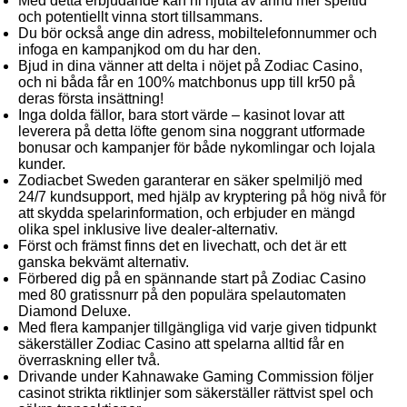
Med detta erbjudande kan ni njuta av ännu mer speltid
och potentiellt vinna stort tillsammans.
Du bör också ange din adress, mobiltelefonnummer och
infoga en kampanjkod om du har den.
Bjud in dina vänner att delta i nöjet på Zodiac Casino,
och ni båda får en 100% matchbonus upp till kr50 på
deras första insättning!
Inga dolda fällor, bara stort värde – kasinot lovar att
leverera på detta löfte genom sina noggrant utformade
bonusar och kampanjer för både nykomlingar och lojala
kunder.
Zodiacbet Sweden garanterar en säker spelmiljö med
24/7 kundsupport, med hjälp av kryptering på hög nivå för
att skydda spelarinformation, och erbjuder en mängd
olika spel inklusive live dealer-alternativ.
Först och främst finns det en livechatt, och det är ett
ganska bekvämt alternativ.
Förbered dig på en spännande start på Zodiac Casino
med 80 gratissnurr på den populära spelautomaten
Diamond Deluxe.
Med flera kampanjer tillgängliga vid varje given tidpunkt
säkerställer Zodiac Casino att spelarna alltid får en
överraskning eller två.
Drivande under Kahnawake Gaming Commission följer
casinot strikta riktlinjer som säkerställer rättvist spel och