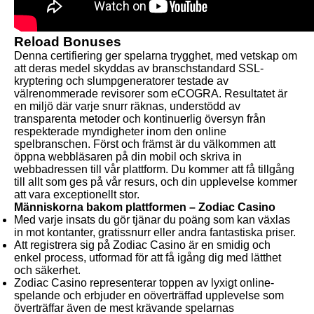
Reload Bonuses
Denna certifiering ger spelarna trygghet, med vetskap om
att deras medel skyddas av branschstandard SSL-
kryptering och slumpgeneratorer testade av
välrenommerade revisorer som eCOGRA. Resultatet är
en miljö där varje snurr räknas, understödd av
transparenta metoder och kontinuerlig översyn från
respekterade myndigheter inom den online
spelbranschen. Först och främst är du välkommen att
öppna webbläsaren på din mobil och skriva in
webbadressen till vår plattform. Du kommer att få tillgång
till allt som ges på vår resurs, och din upplevelse kommer
att vara exceptionellt stor.
Människorna bakom plattformen – Zodiac Casino
Med varje insats du gör tjänar du poäng som kan växlas
in mot kontanter, gratissnurr eller andra fantastiska priser.
Att registrera sig på Zodiac Casino är en smidig och
enkel process, utformad för att få igång dig med lätthet
och säkerhet.
Zodiac Casino representerar toppen av lyxigt online-
spelande och erbjuder en oöverträffad upplevelse som
överträffar även de mest krävande spelarnas