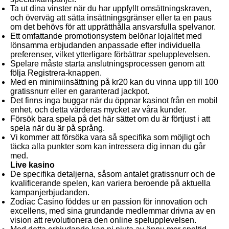
Ta ut dina vinster när du har uppfyllt omsättningskraven,
och överväg att sätta insättningsgränser eller ta en paus
om det behövs för att upprätthålla ansvarsfulla spelvanor.
Ett omfattande promotionsystem belönar lojalitet med
lönsamma erbjudanden anpassade efter individuella
preferenser, vilket ytterligare förbättrar spelupplevelsen.
Spelare måste starta anslutningsprocessen genom att
följa Registrera-knappen.
Med en minimiinsättning på kr20 kan du vinna upp till 100
gratissnurr eller en garanterad jackpot.
Det finns inga buggar när du öppnar kasinot från en mobil
enhet, och detta värderas mycket av våra kunder.
Försök bara spela på det här sättet om du är förtjust i att
spela när du är på språng.
Vi kommer att försöka vara så specifika som möjligt och
täcka alla punkter som kan intressera dig innan du går
med.
Live kasino
De specifika detaljerna, såsom antalet gratissnurr och de
kvalificerande spelen, kan variera beroende på aktuella
kampanjerbjudanden.
Zodiac Casino föddes ur en passion för innovation och
excellens, med sina grundande medlemmar drivna av en
vision att revolutionera den online spelupplevelsen.