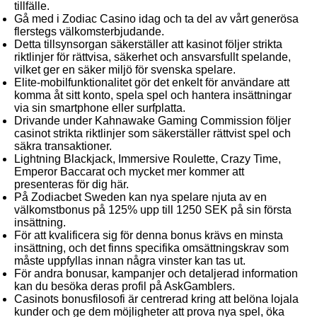
tillfälle.
Gå med i Zodiac Casino idag och ta del av vårt generösa
flerstegs välkomsterbjudande.
Detta tillsynsorgan säkerställer att kasinot följer strikta
riktlinjer för rättvisa, säkerhet och ansvarsfullt spelande,
vilket ger en säker miljö för svenska spelare.
Elite-mobilfunktionalitet gör det enkelt för användare att
komma åt sitt konto, spela spel och hantera insättningar
via sin smartphone eller surfplatta.
Drivande under Kahnawake Gaming Commission följer
casinot strikta riktlinjer som säkerställer rättvist spel och
säkra transaktioner.
Lightning Blackjack, Immersive Roulette, Crazy Time,
Emperor Baccarat och mycket mer kommer att
presenteras för dig här.
På Zodiacbet Sweden kan nya spelare njuta av en
välkomstbonus på 125% upp till 1250 SEK på sin första
insättning.
För att kvalificera sig för denna bonus krävs en minsta
insättning, och det finns specifika omsättningskrav som
måste uppfyllas innan några vinster kan tas ut.
För andra bonusar, kampanjer och detaljerad information
kan du besöka deras profil på AskGamblers.
Casinots bonusfilosofi är centrerad kring att belöna lojala
kunder och ge dem möjligheter att prova nya spel, öka