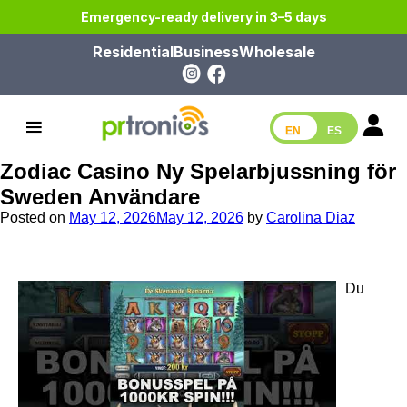
Emergency-ready delivery in 3–5 days
Residential
Business
Wholesale
EN
ES
Zodiac Casino Ny Spelarbjussning för
Sweden Användare
Posted on
May 12, 2026
May 12, 2026
by
Carolina Diaz
Du