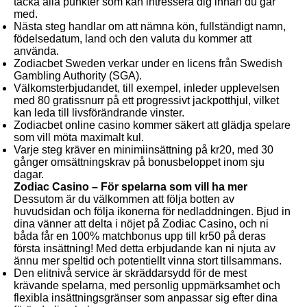
täcka alla punkter som kan intressera dig innan du går
med.
Nästa steg handlar om att nämna kön, fullständigt namn,
födelsedatum, land och den valuta du kommer att
använda.
Zodiacbet Sweden verkar under en licens från Swedish
Gambling Authority (SGA).
Välkomsterbjudandet, till exempel, inleder upplevelsen
med 80 gratissnurr på ett progressivt jackpotthjul, vilket
kan leda till livsförändrande vinster.
Zodiacbet online casino kommer säkert att glädja spelare
som vill möta maximalt kul.
Varje steg kräver en minimiinsättning på kr20, med 30
gånger omsättningskrav på bonusbeloppet inom sju
dagar.
Zodiac Casino – För spelarna som vill ha mer
Dessutom är du välkommen att följa botten av
huvudsidan och följa ikonerna för nedladdningen. Bjud in
dina vänner att delta i nöjet på Zodiac Casino, och ni
båda får en 100% matchbonus upp till kr50 på deras
första insättning! Med detta erbjudande kan ni njuta av
ännu mer speltid och potentiellt vinna stort tillsammans.
Den elitnivå service är skräddarsydd för de mest
krävande spelarna, med personlig uppmärksamhet och
flexibla insättningsgränser som anpassar sig efter dina