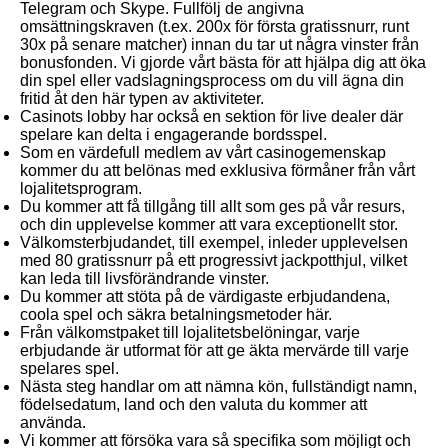
Telegram och Skype. Fullfölj de angivna
omsättningskraven (t.ex. 200x för första gratissnurr, runt
30x på senare matcher) innan du tar ut några vinster från
bonusfonden. Vi gjorde vårt bästa för att hjälpa dig att öka
din spel eller vadslagningsprocess om du vill ägna din
fritid åt den här typen av aktiviteter.
Casinots lobby har också en sektion för live dealer där
spelare kan delta i engagerande bordsspel.
Som en värdefull medlem av vårt casinogemenskap
kommer du att belönas med exklusiva förmåner från vårt
lojalitetsprogram.
Du kommer att få tillgång till allt som ges på vår resurs,
och din upplevelse kommer att vara exceptionellt stor.
Välkomsterbjudandet, till exempel, inleder upplevelsen
med 80 gratissnurr på ett progressivt jackpotthjul, vilket
kan leda till livsförändrande vinster.
Du kommer att stöta på de värdigaste erbjudandena,
coola spel och säkra betalningsmetoder här.
Från välkomstpaket till lojalitetsbelöningar, varje
erbjudande är utformat för att ge äkta mervärde till varje
spelares spel.
Nästa steg handlar om att nämna kön, fullständigt namn,
födelsedatum, land och den valuta du kommer att
använda.
Vi kommer att försöka vara så specifika som möjligt och