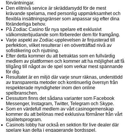
förväntningar.
Den elitnivå service är skräddarsydd för de mest
krävande spelarna, med personlig uppmärksamhet och
flexibla insättningsgränser som anpassar sig efter dina
föränderliga behov.
På Zodiac Casino får nya spelare ett exklusivt
välkomsterbjudande som förbereder dem för framgång.
Varje aspekt av Zodiac-upplevelsen är finjusterad till
perfektion, vilket resulterar i en oöverträffad nivå av
sofistikering och njutning.
Efter detta kommer du att betraktas som en fullvärdig
medlem av plattformen och kommer att ha möjlighet att få
tillgång till något av de spel som verkar mest spännande
för dig.
Resultatet är en miljö där varje snurr räknas, understödd
av transparenta metoder och kontinuerlig översyn från
respekterade myndigheter inom den online
spelbranschen.
Dessutom finns det sådana varianter som Facebook
Messenger, Instagram, Twitter, Telegram och Skype.
Som en värdefull medlem av vårt casinogemenskap
kommer du att belönas med exklusiva förmåner från vårt
lojalitetsprogram.
Casinots lobby har också en sektion för live dealer där
spelare kan delta i engagerande bordsspel.