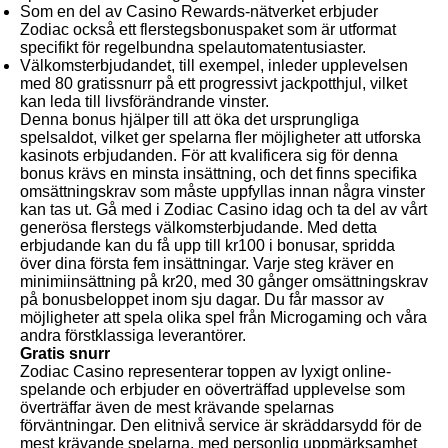
Som en del av Casino Rewards-nätverket erbjuder
Zodiac också ett flerstegsbonuspaket som är utformat
specifikt för regelbundna spelautomatentusiaster.
Välkomsterbjudandet, till exempel, inleder upplevelsen
med 80 gratissnurr på ett progressivt jackpotthjul, vilket
kan leda till livsförändrande vinster.
Denna bonus hjälper till att öka det ursprungliga
spelsaldot, vilket ger spelarna fler möjligheter att utforska
kasinots erbjudanden. För att kvalificera sig för denna
bonus krävs en minsta insättning, och det finns specifika
omsättningskrav som måste uppfyllas innan några vinster
kan tas ut. Gå med i Zodiac Casino idag och ta del av vårt
generösa flerstegs välkomsterbjudande. Med detta
erbjudande kan du få upp till kr100 i bonusar, spridda
över dina första fem insättningar. Varje steg kräver en
minimiinsättning på kr20, med 30 gånger omsättningskrav
på bonusbeloppet inom sju dagar. Du får massor av
möjligheter att spela olika spel från Microgaming och våra
andra förstklassiga leverantörer.
Gratis snurr
Zodiac Casino representerar toppen av lyxigt online-
spelande och erbjuder en oöverträffad upplevelse som
överträffar även de mest krävande spelarnas
förväntningar. Den elitnivå service är skräddarsydd för de
mest krävande spelarna, med personlig uppmärksamhet