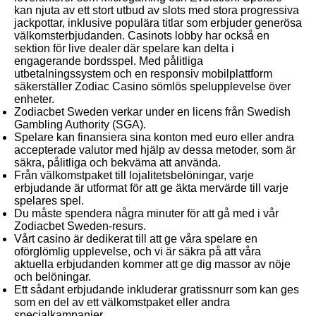
kan njuta av ett stort utbud av slots med stora progressiva
jackpottar, inklusive populära titlar som erbjuder generösa
välkomsterbjudanden. Casinots lobby har också en
sektion för live dealer där spelare kan delta i
engagerande bordsspel. Med pålitliga
utbetalningssystem och en responsiv mobilplattform
säkerställer Zodiac Casino sömlös spelupplevelse över
enheter.
Zodiacbet Sweden verkar under en licens från Swedish
Gambling Authority (SGA).
Spelare kan finansiera sina konton med euro eller andra
accepterade valutor med hjälp av dessa metoder, som är
säkra, pålitliga och bekväma att använda.
Från välkomstpaket till lojalitetsbelöningar, varje
erbjudande är utformat för att ge äkta mervärde till varje
spelares spel.
Du måste spendera några minuter för att gå med i vår
Zodiacbet Sweden-resurs.
Vårt casino är dedikerat till att ge våra spelare en
oförglömlig upplevelse, och vi är säkra på att våra
aktuella erbjudanden kommer att ge dig massor av nöje
och belöningar.
Ett sådant erbjudande inkluderar gratissnurr som kan ges
som en del av ett välkomstpaket eller andra
specialkampanjer.