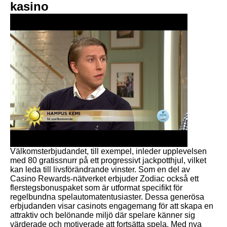
kasino
Välkomsterbjudandet, till exempel, inleder upplevelsen
med 80 gratissnurr på ett progressivt jackpotthjul, vilket
kan leda till livsförändrande vinster. Som en del av
Casino Rewards-nätverket erbjuder Zodiac också ett
flerstegsbonuspaket som är utformat specifikt för
regelbundna spelautomatentusiaster. Dessa generösa
erbjudanden visar casinots engagemang för att skapa en
attraktiv och belönande miljö där spelare känner sig
värderade och motiverade att fortsätta spela. Med nya