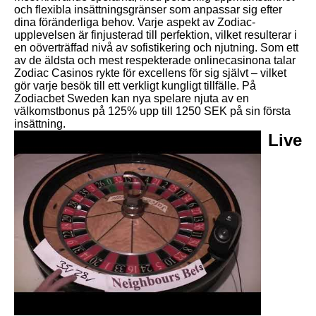
och flexibla insättningsgränser som anpassar sig efter
dina föränderliga behov. Varje aspekt av Zodiac-
upplevelsen är finjusterad till perfektion, vilket resulterar i
en oöverträffad nivå av sofistikering och njutning. Som ett
av de äldsta och mest respekterade onlinecasinona talar
Zodiac Casinos rykte för excellens för sig självt – vilket
gör varje besök till ett verkligt kungligt tillfälle. På
Zodiacbet Sweden kan nya spelare njuta av en
välkomstbonus på 125% upp till 1250 SEK på sin första
insättning.
Live