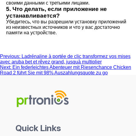
своими данными с третьими лицами.
5. Что делать, если приложение не
устанавливается?
Убедитесь, что вы разрешили установку приложений
из неизвестных источников и что у вас достаточно
памяти на устройстве.
Post
Previous:
Ladrénaline à portée de clic transformez vos mises
avec aruba bet et rêvez grand, jusquà multiplier
navigation
Next:
Ein federleichtes Abenteuer mit Riesenchance Chicken
Road 2 führt Sie mit 98% Auszahlungsquote zu go
Quick Links