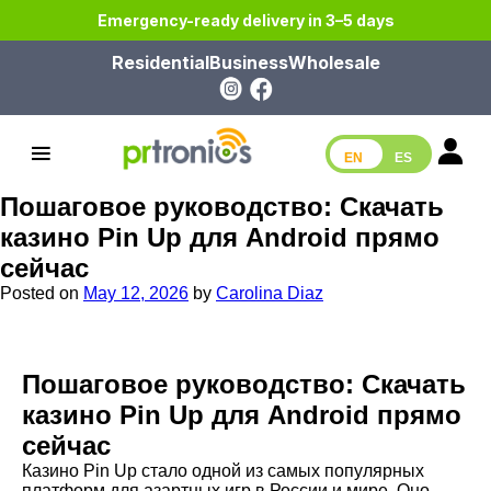
Emergency-ready delivery in 3–5 days
Residential
Business
Wholesale
EN
ES
Пошаговое руководство: Скачать
казино Pin Up для Android прямо
сейчас
Posted on
May 12, 2026
by
Carolina Diaz
Пошаговое руководство: Скачать
казино Pin Up для Android прямо
сейчас
Казино Pin Up стало одной из самых популярных
платформ для азартных игр в России и мире. Оно