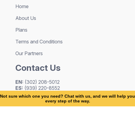
Home
About Us
Plans
Terms and Conditions
Our Partners
Contact Us
EN:
(302) 208-5012
ES:
(939) 220-8552
Toll Free:
(877) 778-9434
Not sure which one you need? Chat with us, and we will help you
every step of the way.
info@prtronics.com
1111B S Governors Ave
STE 3251 Dover, DE
19904