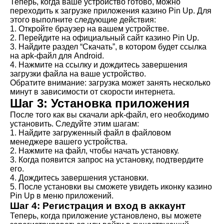
Теперь, когда ваше устройство готово, можно
переходить к загрузке приложения казино Pin Up. Для
этого выполните следующие действия:
1. Откройте браузер на вашем устройстве.
2. Перейдите на официальный сайт казино Pin Up.
3. Найдите раздел “Скачать”, в котором будет ссылка
на apk-файл для Android.
4. Нажмите на ссылку и дождитесь завершения
загрузки файла на ваше устройство.
Обратите внимание: загрузка может занять несколько
минут в зависимости от скорости интернета.
Шаг 3: Установка приложения
После того как вы скачали apk-файл, его необходимо
установить. Следуйте этим шагам:
1. Найдите загруженный файл в файловом
менеджере вашего устройства.
2. Нажмите на файл, чтобы начать установку.
3. Когда появится запрос на установку, подтвердите
его.
4. Дождитесь завершения установки.
5. После установки вы сможете увидеть иконку казино
Pin Up в меню приложений.
Шаг 4: Регистрация и вход в аккаунт
Теперь, когда приложение установлено, вы можете