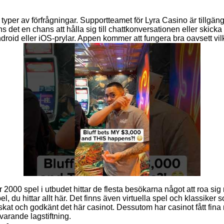
la typer av förfrågningar. Supportteamet för Lyra Casino är till
det en chans att hålla sig till chattkonversationen eller skicka 
roid eller iOS-prylar. Appen kommer att fungera bra oavsett vil
2000 spel i utbudet hittar de flesta besökarna något att roa sig 
el, du hittar allt här. Det finns även virtuella spel och klassi
skat och godkänt det här casinot. Dessutom har casinot fått fina 
varande lagstiftning.