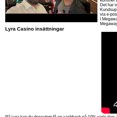
kommer a
Det har i
Kundsuppo
via e-post
I Megaway
Megaways
Lyra Casino insättningar
På Lyra kan du dessutom få en cashback på 10% varje dag. Du få