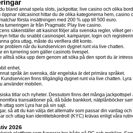
ringar
du bland annat spela slots, jackpottar, live casino och olika bor
u öppnar nätcasinot hittar du de olika kategorierna hem, casino
matchar första insättningen med 200 % upp till 500 euro.
a turneringen är från Pragmatic Play live casino.
ens säkerställer att kasinot följer alla svenska regler, vilket ger
nyn hittar du snabbt casinospel, kampanjer, login och registreri
unna göra uttag, måste du verifiera ditt konto.
r problem når du kundservicen dygnet runt via live chatten.
r en turnering som gäller casinots livespel.
 alltså söka upp dem genom att söka på den sport du är intress
.
obil enhet.
nnat språk än svenska, där engelska är det primära språket.
ndservicen finns tillgänglig dygnet runt via live chatten. Lyra 
du använder mobilen.
iska titlar och nyheter. Dessutom finns det många jackpottspel att
genomföra transaktioner på, då både bankkort, nätplånböcker sam
 uttag som Lyra har på sin sajt.
ar, så att du kan välja det alternativ som passar din vardag och d
 och uttag kan identitetskontroll (KYC) krävas enligt våra rutine
tiv 2026