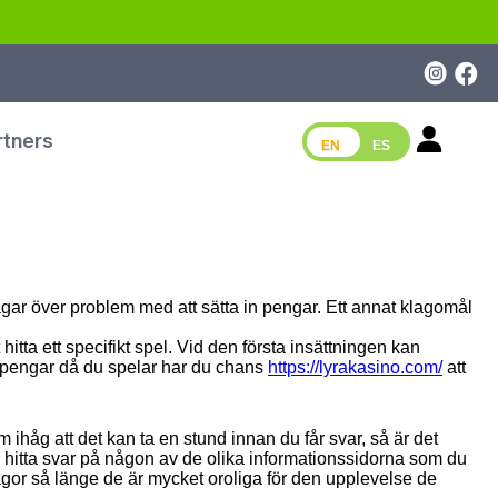
rtners
EN
ES
lagar över problem med att sätta in pengar. Ett annat klagomål
hitta ett specifikt spel. Vid den första insättningen kan
 pengar då du spelar har du chans
https://lyrakasino.com/
att
ihåg att det kan ta en stund innan du får svar, så är det
hitta svar på någon av de olika informationssidorna som du
ågor så länge de är mycket oroliga för den upplevelse de