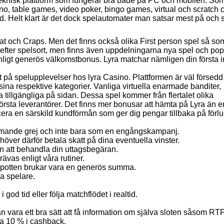
teknisk plattform som fungerar bra både på PC och mobilen. Som v
no, table games, video poker, bingo games, virtual och scratch c
tbud. Helt klart är det dock spelautomater man satsar mest på oc
rat och Craps. Men det finns också olika First person spel så s
efter spelsort, men finns även uppdelningarna nya spel och pop
nligt generös välkomstbonus. Lyra matchar nämligen din första i
 på spelupplevelser hos lyra Casino. Plattformen är väl försedd
 i sina respektive kategorier. Vanliga virtuella enarmade banditer,
tillgängliga på sidan. Dessa spel kommer från flertalet olika
sta leverantörer. Det finns mer bonusar att hämta på Lyra än en
cera en särskild kundförmån som ger dig pengar tillbaka på förlu
ommande grej och inte bara som en engångskampanj.
ver därför betala skatt på dina eventuella vinster.
en att behandla din uttagsbegäran.
ävas enligt våra rutiner.
ispotten brukar vara en generös summa.
a spelare.
god tid eller följa matchflödet i realtid.
n vara ett bra sätt att få information om själva sloten såsom RTP
ka 10 % i cashback.