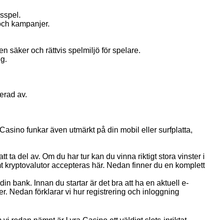
dsspel.
 och kampanjer.
 en säker och rättvis spelmiljö för spelare.
ng.
erad av.
Casino funkar även utmärkt på din mobil eller surfplatta,
 ta del av. Om du har tur kan du vinna riktigt stora vinster i
t kryptovalutor accepteras här. Nedan finner du en komplett
in bank. Innan du startar är det bra att ha en aktuell e-
r. Nedan förklarar vi hur registrering och inloggning