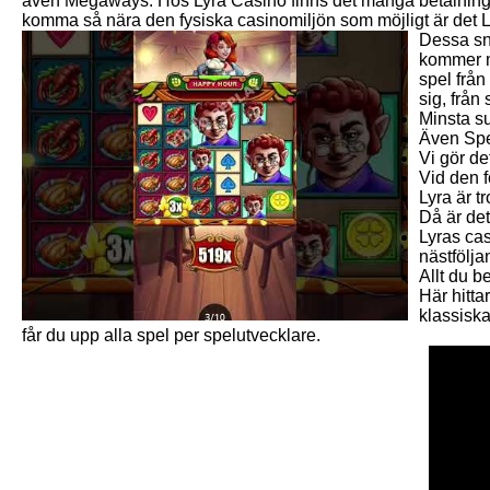
även Megaways. Hos Lyra Casino finns det många betalningsmeto
komma så nära den fysiska casinomiljön som möjligt är det 
Dessa snu
kommer m
spel frå
sig, från 
Minsta s
Även Spel
Vi gör det
Vid den 
Lyra är t
Då är det
Lyras cas
nästfölja
Allt du b
Här hitta
klassiska
får du upp alla spel per spelutvecklare.