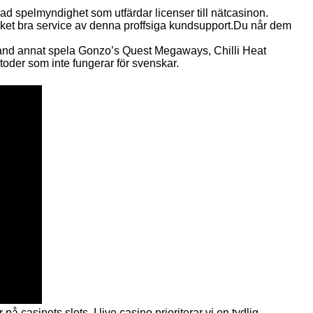
d spelmyndighet som utfärdar licenser till nätcasinon.
ycket bra service av denna proffsiga kundsupport.Du når dem
bland annat spela Gonzo’s Quest Megaways, Chilli Heat
der som inte fungerar för svenskar.
 casinots slots. I live casino prioriterar vi en tydlig