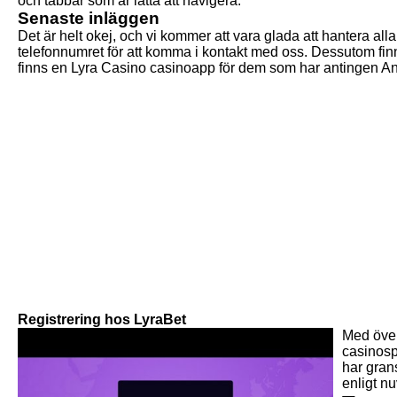
och tabbar som är lätta att navigera.
Senaste inläggen
Det är helt okej, och vi kommer att vara glada att hantera al
telefonnumret för att komma i kontakt med oss. Dessutom finns 
finns en Lyra Casino casinoapp för dem som har antingen And
Registrering hos LyraBet
Med över 
casinosp
har gran
enligt nu