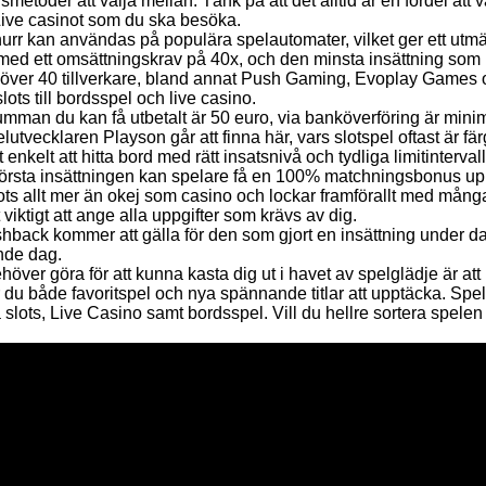
der att välja mellan. Tänk på att det alltid är en fördel att vä
Live casinot som du ska besöka.
rr kan användas på populära spelautomater, vilket ger ett utmärk
ed ett omsättningskrav på 40x, och den minsta insättning som k
n över 40 tillverkare, bland annat Push Gaming, Evoplay Games 
slots till bordsspel och live casino.
umman du kan få utbetalt är 50 euro, via banköverföring är mi
utvecklaren Playson går att finna här, vars slotspel oftast är fä
 enkelt att hitta bord med rätt insatsnivå och tydliga limitintervall
första insättningen kan spelare få en 100% matchningsbonus upp
rots allt mer än okej som casino och lockar framförallt med mån
 viktigt att ange alla uppgifter som krävs av dig.
hback kommer att gälla för den som gjort en insättning under da
nde dag.
ehöver göra för att kunna kasta dig ut i havet av spelglädje är att
r du både favoritspel och nya spännande titlar att upptäcka. Spel
 slots, Live Casino samt bordsspel. Vill du hellre sortera spelen e