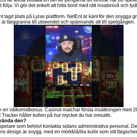
 följa. Vi gör det enkelt att hitta bord med rätt insatsnivå och tyd
agit plats på Lyras plattform. NetEnt är känt för den snygga g
t är färggranna till utseendet och spännande att till spelgången.
n en välkomstbonus. Casinot matchar första insättningen med 20
Tracker håller kollen på hur mycket du har omsatts.
nvända den?
lare som behövt kontakta sidans administrativa personal. Det fin
 design är snygg, med en mörkblå/lila kulör som sitt färgschema