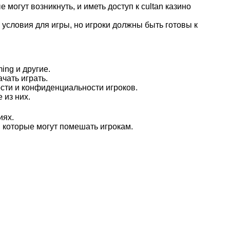
огут возникнуть, и иметь доступ к сultan казино
условия для игры, но игроки должны быть готовы к
ing и другие.
чать играть.
ости и конфиденциальности игроков.
 из них.
иях.
, которые могут помешать игрокам.