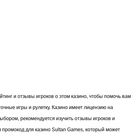
йтинг и отзывы игроков о этом казино, чтобы помочь вам
точные игры и рулетку. Казино имеет лицензию на
выбором, рекомендуется изучить отзывы игроков и
м промокод для казино Sultan Games, который может