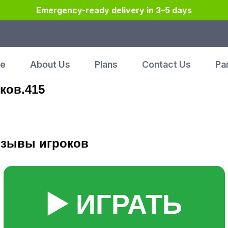
Emergency-ready delivery in 3–5 days
e
About Us
Plans
Contact Us
Pa
ков.415
отзывы игроков
▶️ ИГРАТЬ