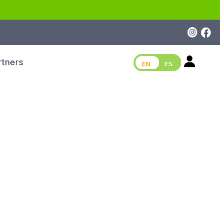
rtners
EN
ES