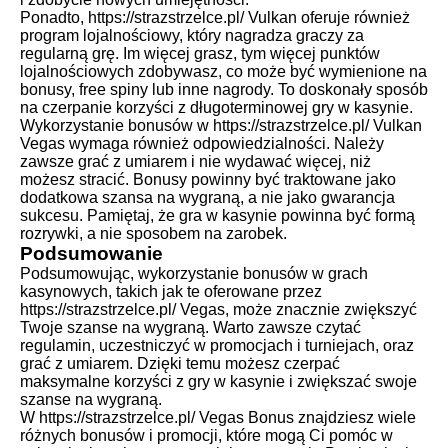
Ponadto, https://strazstrzelce.pl/ Vulkan oferuje również
program lojalnościowy, który nagradza graczy za
regularną grę. Im więcej grasz, tym więcej punktów
lojalnościowych zdobywasz, co może być wymienione na
bonusy, free spiny lub inne nagrody. To doskonały sposób
na czerpanie korzyści z długoterminowej gry w kasynie.
Wykorzystanie bonusów w https://strazstrzelce.pl/ Vulkan
Vegas wymaga również odpowiedzialności. Należy
zawsze grać z umiarem i nie wydawać więcej, niż
możesz stracić. Bonusy powinny być traktowane jako
dodatkowa szansa na wygraną, a nie jako gwarancja
sukcesu. Pamiętaj, że gra w kasynie powinna być formą
rozrywki, a nie sposobem na zarobek.
Podsumowanie
Podsumowując, wykorzystanie bonusów w grach
kasynowych, takich jak te oferowane przez
https://strazstrzelce.pl/ Vegas, może znacznie zwiększyć
Twoje szanse na wygraną. Warto zawsze czytać
regulamin, uczestniczyć w promocjach i turniejach, oraz
grać z umiarem. Dzięki temu możesz czerpać
maksymalne korzyści z gry w kasynie i zwiększać swoje
szanse na wygraną.
W https://strazstrzelce.pl/ Vegas Bonus znajdziesz wiele
różnych bonusów i promocji, które mogą Ci pomóc w