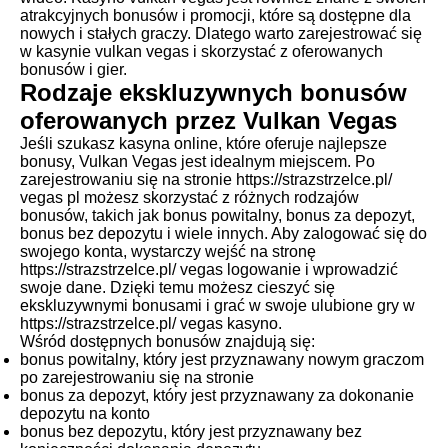
atrakcyjnych bonusów i promocji, które są dostępne dla
nowych i stałych graczy. Dlatego warto zarejestrować się
w kasynie vulkan vegas i skorzystać z oferowanych
bonusów i gier.
Rodzaje ekskluzywnych bonusów
oferowanych przez Vulkan Vegas
Jeśli szukasz kasyna online, które oferuje najlepsze
bonusy, Vulkan Vegas jest idealnym miejscem. Po
zarejestrowaniu się na stronie https://strazstrzelce.pl/
vegas pl możesz skorzystać z różnych rodzajów
bonusów, takich jak bonus powitalny, bonus za depozyt,
bonus bez depozytu i wiele innych. Aby zalogować się do
swojego konta, wystarczy wejść na stronę
https://strazstrzelce.pl/ vegas logowanie i wprowadzić
swoje dane. Dzięki temu możesz cieszyć się
ekskluzywnymi bonusami i grać w swoje ulubione gry w
https://strazstrzelce.pl/ vegas kasyno.
Wśród dostępnych bonusów znajdują się:
bonus powitalny, który jest przyznawany nowym graczom
po zarejestrowaniu się na stronie
bonus za depozyt, który jest przyznawany za dokonanie
depozytu na konto
bonus bez depozytu, który jest przyznawany bez