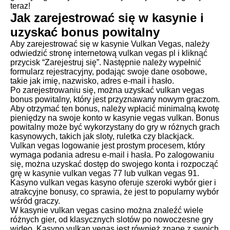
teraz!
Jak zarejestrować się w kasynie i
uzyskać bonus powitalny
Aby zarejestrować się w kasynie Vulkan Vegas, należy
odwiedzić stronę internetową vulkan vegas pl i kliknąć
przycisk “Zarejestruj się”. Następnie należy wypełnić
formularz rejestracyjny, podając swoje dane osobowe,
takie jak imię, nazwisko, adres e-mail i hasło.
Po zarejestrowaniu się, można uzyskać vulkan vegas
bonus powitalny, który jest przyznawany nowym graczom.
Aby otrzymać ten bonus, należy wpłacić minimalną kwotę
pieniędzy na swoje konto w kasynie vegas vulkan. Bonus
powitalny może być wykorzystany do gry w różnych grach
kasynowych, takich jak sloty, ruletka czy blackjack.
Vulkan vegas logowanie jest prostym procesem, który
wymaga podania adresu e-mail i hasła. Po zalogowaniu
się, można uzyskać dostęp do swojego konta i rozpocząć
grę w kasynie vulkan vegas 77 lub vulkan vegas 91.
Kasyno vulkan vegas kasyno oferuje szeroki wybór gier i
atrakcyjne bonusy, co sprawia, że jest to popularny wybór
wśród graczy.
W kasynie vulkan vegas casino można znaleźć wiele
różnych gier, od klasycznych slotów po nowoczesne gry
wideo. Kasyno vulkan vegas jest również znane z swoich