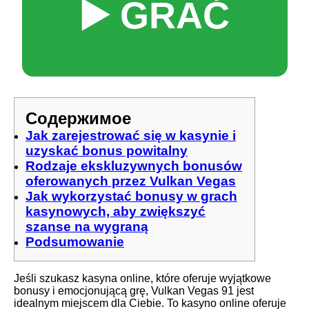
▶️ GRAĆ
Содержимое
Jak zarejestrować się w kasynie i
uzyskać bonus powitalny
Rodzaje ekskluzywnych bonusów
oferowanych przez Vulkan Vegas
Jak wykorzystać bonusy w grach
kasynowych, aby zwiększyć
szanse na wygraną
Podsumowanie
Jeśli szukasz kasyna online, które oferuje wyjątkowe
bonusy i emocjonującą grę, Vulkan Vegas 91 jest
idealnym miejscem dla Ciebie. To kasyno online oferuje