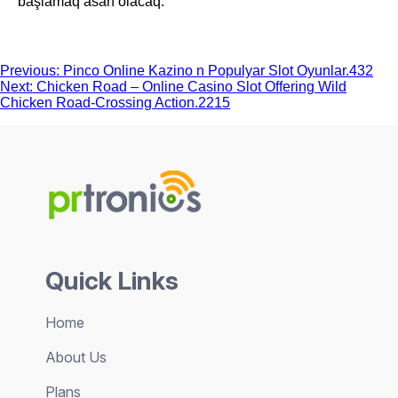
başlamaq asan olacaq.
Post
Previous:
Pinco Online Kazino n Populyar Slot Oyunlar.432
Next:
Chicken Road – Online Casino Slot Offering Wild
navigation
Chicken Road-Crossing Action.2215
Quick Links
Home
About Us
Plans