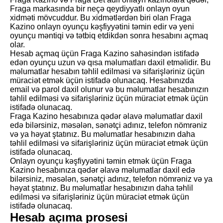
Fraga markasında bir neçə qeydiyyatlı onlayn oyun
xidməti mövcuddur. Bu xidmətlərdən biri olan Fraga
Kazino onlayn oyunçu kəşfiyyətini təmin edir və yeni
oyunçu məntiqi və tətbiq etdikdən sonra hesabını açmaq
olar.
Hesab açmaq üçün Fraga Kazino sahəsindən istifadə
edən oyunçu uzun və qısa məlumatları daxil etməlidir. Bu
məlumatlar hesabın təhlil edilməsi və sifarişləriniz üçün
müraciət etmək üçün istifadə olunacaq. Hesabınızda
email və parol daxil olunur və bu məlumatlar hesabınızın
təhlil edilməsi və sifarişləriniz üçün müraciət etmək üçün
istifadə olunacaq.
Fraga Kazino hesabınıza qədər əlavə məlumatlar daxil
edə bilərsiniz, məsələn, sənətçi adınız, telefon nömrəniz
və ya həyat ştatınız. Bu məlumatlar hesabınızın daha
təhlil edilməsi və sifarişləriniz üçün müraciət etmək üçün
istifadə olunacaq.
Onlayn oyunçu kəşfiyyətini təmin etmək üçün Fraga
Kazino hesabınıza qədər əlavə məlumatlar daxil edə
bilərsiniz, məsələn, sənətçi adınız, telefon nömrəniz və ya
həyat ştatınız. Bu məlumatlar hesabınızın daha təhlil
edilməsi və sifarişləriniz üçün müraciət etmək üçün
istifadə olunacaq.
Hesab açıma prosesi