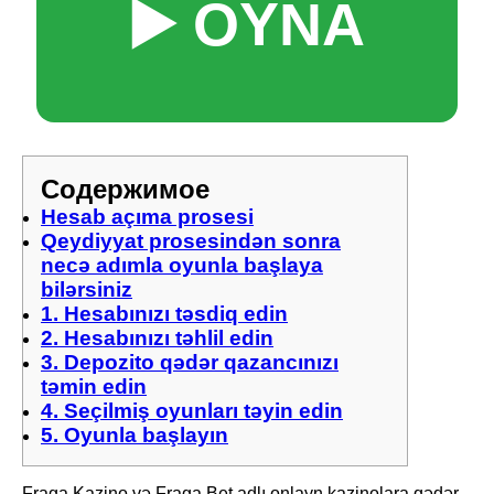
▶️ OYNA
Содержимое
Hesab açıma prosesi
Qeydiyyat prosesindən sonra
necə adımla oyunla başlaya
bilərsiniz
1. Hesabınızı təsdiq edin
2. Hesabınızı təhlil edin
3. Depozito qədər qazancınızı
təmin edin
4. Seçilmiş oyunları təyin edin
5. Oyunla başlayın
Fraga Kazino və Fraga Bet adlı onlayn kazinolara qədər,