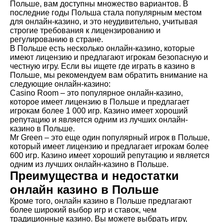
Польше, вам доступны множество вариантов. В
последние годы Польша стала популярным местом
для онлайн-казино, и это неудивительно, учитывая
строгие требования к лицензированию и
регулированию в стране.
В Польше есть несколько онлайн-казино, которые
имеют лицензию и предлагают игрокам безопасную и
честную игру. Если вы ищете где играть в казино в
Польше, мы рекомендуем вам обратить внимание на
следующие онлайн-казино:
Casino Room – это популярное онлайн-казино,
которое имеет лицензию в Польше и предлагает
игрокам более 1 000 игр. Казино имеет хороший
репутацию и является одним из лучших онлайн-
казино в Польше.
Mr Green – это еще один популярный игрок в Польше,
который имеет лицензию и предлагает игрокам более
600 игр. Казино имеет хороший репутацию и является
одним из лучших онлайн-казино в Польше.
Преимущества и недостатки
онлайн казино в Польше
Кроме того, онлайн казино в Польше предлагают
более широкий выбор игр и ставок, чем
традиционные казино. Вы можете выбрать игру,