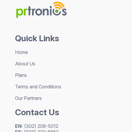
Quick Links
Home
About Us
Plans
Terms and Conditions
Our Partners
Contact Us
EN:
(302) 208-5012
ES:
(939) 220-8552