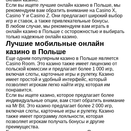
Если вы ищете лучшие онлайн казино в Польше, мы
рекомендуем вам обратить внимание на Casino X,
Casino Y и Casino Z. Они предлагают широкий выбор
игр и ставок, а также привлекательные бонусы.
В любом случае, мы рекомендуем вам играть в
онлайн казино в Польше с осторожностью и выбирать
только надежные онлайн казино.
Лучшие мобильные онлайн
казино в Польше
Еще одним популярным казино в Польше является
Casino Room. Это казино также имеет лицензию от
польской комиссии и предлагает более 1 000 игр,
включая слоты, карточные игры и рулетку. Казино
имеет простой и удобный интерфейс, который
позволяет игрокам легко найти игру, которая им
понравится.
Если вы ищете казино, которое предлагает более
индивидуальные опции, вам стоит обратить внимание
на Mr Bit. Это казино предлагает более 2 000 игр,
включая слоты, карточные игры и рулетку. Казино
также имеет программу лояльности, которая
позволяет игрокам получать бонусы и другие
преимущества.