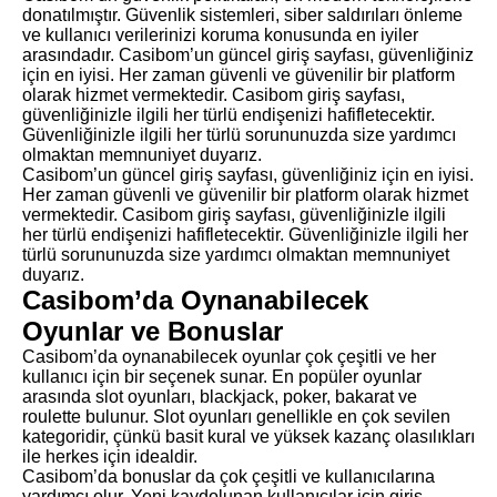
donatılmıştır. Güvenlik sistemleri, siber saldırıları önleme
ve kullanıcı verilerinizi koruma konusunda en iyiler
arasındadır. Casibom’un güncel giriş sayfası, güvenliğiniz
için en iyisi. Her zaman güvenli ve güvenilir bir platform
olarak hizmet vermektedir. Casibom giriş sayfası,
güvenliğinizle ilgili her türlü endişenizi hafifletecektir.
Güvenliğinizle ilgili her türlü sorununuzda size yardımcı
olmaktan memnuniyet duyarız.
Casibom’un güncel giriş sayfası, güvenliğiniz için en iyisi.
Her zaman güvenli ve güvenilir bir platform olarak hizmet
vermektedir. Casibom giriş sayfası, güvenliğinizle ilgili
her türlü endişenizi hafifletecektir. Güvenliğinizle ilgili her
türlü sorununuzda size yardımcı olmaktan memnuniyet
duyarız.
Casibom’da Oynanabilecek
Oyunlar ve Bonuslar
Casibom’da oynanabilecek oyunlar çok çeşitli ve her
kullanıcı için bir seçenek sunar. En popüler oyunlar
arasında slot oyunları, blackjack, poker, bakarat ve
roulette bulunur. Slot oyunları genellikle en çok sevilen
kategoridir, çünkü basit kural ve yüksek kazanç olasılıkları
ile herkes için idealdir.
Casibom’da bonuslar da çok çeşitli ve kullanıcılarına
yardımcı olur. Yeni kaydolunan kullanıcılar için giriş