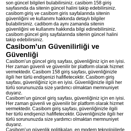
son güncel bilgileri bulabilirsiniz. casibom 158 giriş
sayfasında da sitenin güncel halini takip edebilirsiniz.
casibom giriş ve casibom giris sayfalarında sitenin
güvenliğini ve kullanımı hakkında detaylı bilgiler
bulabilirsiniz. cadibom da aynı zamanda sitenin
güvenliğini ve kullanımı hakkında bilgi edinebilirsiniz.
casibom güncel giriş sayfalarında sitenin güncel halini
takip edebilirsiniz.
Casibom’un Güvenilirliği ve
Güvenliği
Casibom’un güncel giriş sayfası, güvenliğiniz için en iyisi.
Her zaman güvenli ve güvenilir bir platform olarak hizmet
vermektedir. Casibom 158 giriş sayfası, güvenliğinizle
ilgili her türlü endişenizi hafifletecektir. Casibom giriş
sayfası, güvenliğiniz için en iyisi. Güvenliğinizle ilgili her
türlü sorununuzda size yardımcı olmaktan memnuniyet
duyarız.
Casibom’un güncel giriş sayfası, güvenliğiniz için en iyisi.
Her zaman güvenli ve güvenilir bir platform olarak hizmet
vermektedir. Casibom giriş sayfası, güvenliğinizle ilgili
her türlü endişenizi hafifletecektir. Güvenliğinizle ilgili her
türlü sorununuzda size yardımcı olmaktan memnuniyet
duyarız.
Casibom’un güvenlik politikaları, en modern teknolojilerle