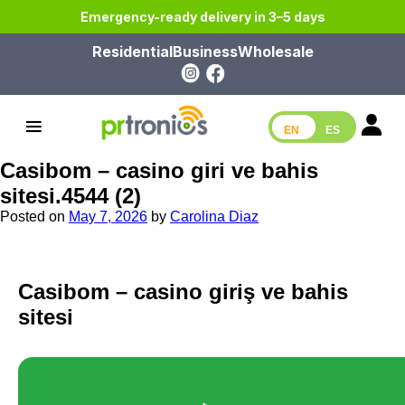
Emergency-ready delivery in 3–5 days
Residential
Business
Wholesale
EN
ES
Casibom – casino giri ve bahis
sitesi.4544 (2)
Posted on
May 7, 2026
by
Carolina Diaz
Casibom – casino giriş ve bahis
sitesi