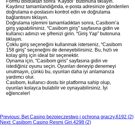
Formu dolduktan sonra “Kaydol” butonuna tıklayın.
Kaydınız tamamlandığında, e-posta adresinize gönderilen
doğrulama e-postasını kontrol edin ve doğrulama
bağlantısını tıklayın.
Doğrulama işlemini tamamladıktan sonra, Casibom’a
giriş yapabilirsiniz. “Casibom giriş” sayfasına gidin ve
kullanıcı adınızı ve şifrenizi girin. “Giriş Yap” butonuna
tıklayın.
Çoklu giriş seçeneğini kullanmak isterseniz, “Casibom
158 giriş” seçeneğini de deneyebilirsiniz. Bu, hızlı ve
kolay giriş için ideal bir seçenektir.
Oynama için, “Casibom giris” sayfasına gidin ve
istediğiniz oyunu seçin. Oyunları deneyip denemeyi
unutmayın, çünkü bu, oyunları daha iyi anlamanıza
yardımcı olur.
Casibom, kullanıcı dostu bir platforma sahip olup,
oyunları kolayca bulabilir ve oynayabilirsiniz. İyi
eğlenceler!
Post
Previous:
Bet Casino bezpieczestwo i ochrona graczy.6192 (2)
Next:
Casibom Casino Resmi Giri.4298 (2)
navigation