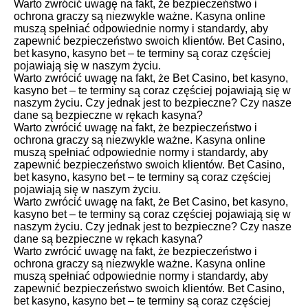
Warto zwrócić uwagę na fakt, że bezpieczeństwo i
ochrona graczy są niezwykle ważne. Kasyna online
muszą spełniać odpowiednie normy i standardy, aby
zapewnić bezpieczeństwo swoich klientów. Bet Casino,
bet kasyno, kasyno bet – te terminy są coraz częściej
pojawiają się w naszym życiu.
Warto zwrócić uwagę na fakt, że Bet Casino, bet kasyno,
kasyno bet – te terminy są coraz częściej pojawiają się w
naszym życiu. Czy jednak jest to bezpieczne? Czy nasze
dane są bezpieczne w rękach kasyna?
Warto zwrócić uwagę na fakt, że bezpieczeństwo i
ochrona graczy są niezwykle ważne. Kasyna online
muszą spełniać odpowiednie normy i standardy, aby
zapewnić bezpieczeństwo swoich klientów. Bet Casino,
bet kasyno, kasyno bet – te terminy są coraz częściej
pojawiają się w naszym życiu.
Warto zwrócić uwagę na fakt, że Bet Casino, bet kasyno,
kasyno bet – te terminy są coraz częściej pojawiają się w
naszym życiu. Czy jednak jest to bezpieczne? Czy nasze
dane są bezpieczne w rękach kasyna?
Warto zwrócić uwagę na fakt, że bezpieczeństwo i
ochrona graczy są niezwykle ważne. Kasyna online
muszą spełniać odpowiednie normy i standardy, aby
zapewnić bezpieczeństwo swoich klientów. Bet Casino,
bet kasyno, kasyno bet – te terminy są coraz częściej