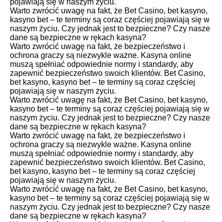
pojawiają się w naszym życiu.
Warto zwrócić uwagę na fakt, że Bet Casino, bet kasyno,
kasyno bet – te terminy są coraz częściej pojawiają się w
naszym życiu. Czy jednak jest to bezpieczne? Czy nasze
dane są bezpieczne w rękach kasyna?
Warto zwrócić uwagę na fakt, że bezpieczeństwo i
ochrona graczy są niezwykle ważne. Kasyna online
muszą spełniać odpowiednie normy i standardy, aby
zapewnić bezpieczeństwo swoich klientów. Bet Casino,
bet kasyno, kasyno bet – te terminy są coraz częściej
pojawiają się w naszym życiu.
Warto zwrócić uwagę na fakt, że Bet Casino, bet kasyno,
kasyno bet – te terminy są coraz częściej pojawiają się w
naszym życiu. Czy jednak jest to bezpieczne? Czy nasze
dane są bezpieczne w rękach kasyna?
Warto zwrócić uwagę na fakt, że bezpieczeństwo i
ochrona graczy są niezwykle ważne. Kasyna online
muszą spełniać odpowiednie normy i standardy, aby
zapewnić bezpieczeństwo swoich klientów. Bet Casino,
bet kasyno, kasyno bet – te terminy są coraz częściej
pojawiają się w naszym życiu.
Warto zwrócić uwagę na fakt, że Bet Casino, bet kasyno,
kasyno bet – te terminy są coraz częściej pojawiają się w
naszym życiu. Czy jednak jest to bezpieczne? Czy nasze
dane są bezpieczne w rękach kasyna?