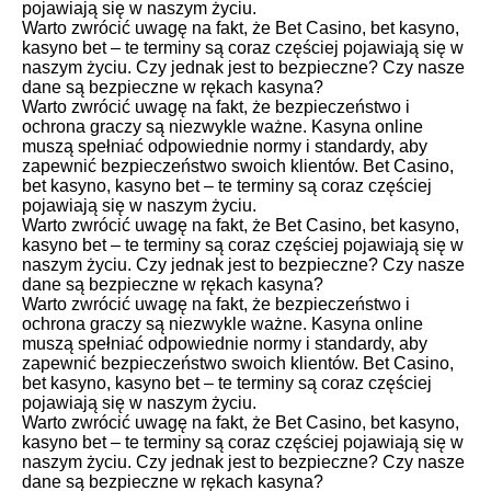
pojawiają się w naszym życiu.
Warto zwrócić uwagę na fakt, że Bet Casino, bet kasyno,
kasyno bet – te terminy są coraz częściej pojawiają się w
naszym życiu. Czy jednak jest to bezpieczne? Czy nasze
dane są bezpieczne w rękach kasyna?
Warto zwrócić uwagę na fakt, że bezpieczeństwo i
ochrona graczy są niezwykle ważne. Kasyna online
muszą spełniać odpowiednie normy i standardy, aby
zapewnić bezpieczeństwo swoich klientów. Bet Casino,
bet kasyno, kasyno bet – te terminy są coraz częściej
pojawiają się w naszym życiu.
Warto zwrócić uwagę na fakt, że Bet Casino, bet kasyno,
kasyno bet – te terminy są coraz częściej pojawiają się w
naszym życiu. Czy jednak jest to bezpieczne? Czy nasze
dane są bezpieczne w rękach kasyna?
Warto zwrócić uwagę na fakt, że bezpieczeństwo i
ochrona graczy są niezwykle ważne. Kasyna online
muszą spełniać odpowiednie normy i standardy, aby
zapewnić bezpieczeństwo swoich klientów. Bet Casino,
bet kasyno, kasyno bet – te terminy są coraz częściej
pojawiają się w naszym życiu.
Warto zwrócić uwagę na fakt, że Bet Casino, bet kasyno,
kasyno bet – te terminy są coraz częściej pojawiają się w
naszym życiu. Czy jednak jest to bezpieczne? Czy nasze
dane są bezpieczne w rękach kasyna?